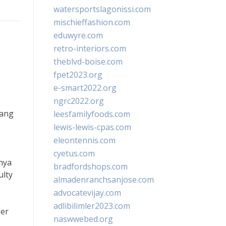
watersportslagonissi.com
mischieffashion.com
eduwyre.com
retro-interiors.com
theblvd-boise.com
fpet2023.org
e-smart2022.org
ngrc2022.org
rang
leesfamilyfoods.com
lewis-lewis-cpas.com
eleontennis.com
cyetus.com
nya
bradfordshops.com
ulty
almadenranchsanjose.com
advocatevijay.com
adlibilimler2023.com
ber
naswwebed.org