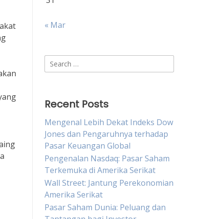
31
« Mar
rakat
ng
Search
for:
akan
 yang
Recent Posts
Mengenal Lebih Dekat Indeks Dow
Jones dan Pengaruhnya terhadap
aing
Pasar Keuangan Global
ta
Pengenalan Nasdaq: Pasar Saham
Terkemuka di Amerika Serikat
Wall Street: Jantung Perekonomian
Amerika Serikat
Pasar Saham Dunia: Peluang dan