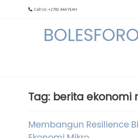
Skip
Call Us: +2782 444 YEAH
to
content
BOLESFORO
Tag:
berita ekonomi 
Membangun Resilience B
Ekonomi Mikro