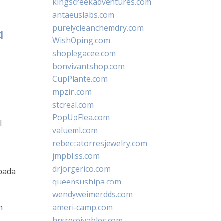
kingscreekadventures.com
antaeuslabs.com
purelycleanchemdry.com
a
WishOping.com
shoplegacee.com
bonvivantshop.com
CupPlante.com
mpzin.com
stcreal.com
s
PopUpFlea.com
l
valueml.com
rebeccatorresjewelry.com
jmpbliss.com
drjorgerico.com
 pada
queensushipa.com
wendyweimerdds.com
n
ameri-camp.com
hrsreceivables.com