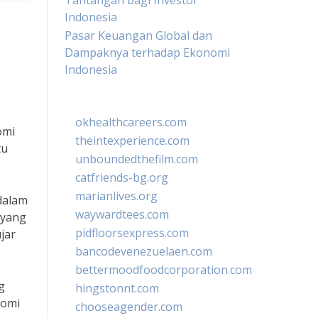
Tantangan bagi Investor
Indonesia
Pasar Keuangan Global dan
Dampaknya terhadap Ekonomi
Indonesia
okhealthcareers.com
omi
theintexperience.com
tu
unboundedthefilm.com
catfriends-bg.org
marianlives.org
dalam
waywardtees.com
 yang
pidfloorsexpress.com
jar
bancodevenezuelaen.com
bettermoodfoodcorporation.com
g
hingstonnt.com
nomi
chooseagender.com