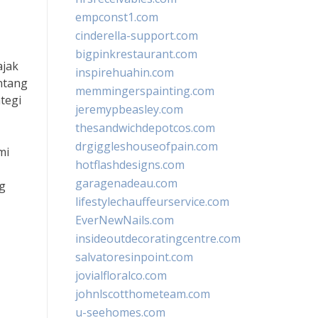
empconst1.com
cinderella-support.com
bigpinkrestaurant.com
ajak
inspirehuahin.com
entang
memmingerspainting.com
tegi
jeremypbeasley.com
thesandwichdepotcos.com
drgiggleshouseofpain.com
mi
hotflashdesigns.com
garagenadeau.com
g
lifestylechauffeurservice.com
EverNewNails.com
insideoutdecoratingcentre.com
salvatoresinpoint.com
jovialfloralco.com
johnlscotthometeam.com
u-seehomes.com