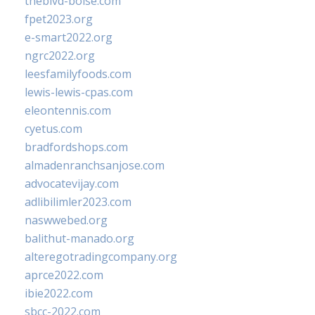
theblvd-boise.com
fpet2023.org
e-smart2022.org
ngrc2022.org
leesfamilyfoods.com
lewis-lewis-cpas.com
eleontennis.com
cyetus.com
bradfordshops.com
almadenranchsanjose.com
advocatevijay.com
adlibilimler2023.com
naswwebed.org
balithut-manado.org
alteregotradingcompany.org
aprce2022.com
ibie2022.com
sbcc-2022.com