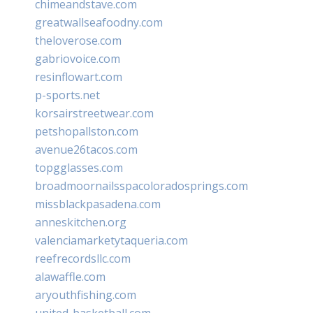
chimeandstave.com
greatwallseafoodny.com
theloverose.com
gabriovoice.com
resinflowart.com
p-sports.net
korsairstreetwear.com
petshopallston.com
avenue26tacos.com
topgglasses.com
broadmoornailsspacoloradosprings.com
missblackpasadena.com
anneskitchen.org
valenciamarketytaqueria.com
reefrecordsllc.com
alawaffle.com
aryouthfishing.com
united-basketball.com