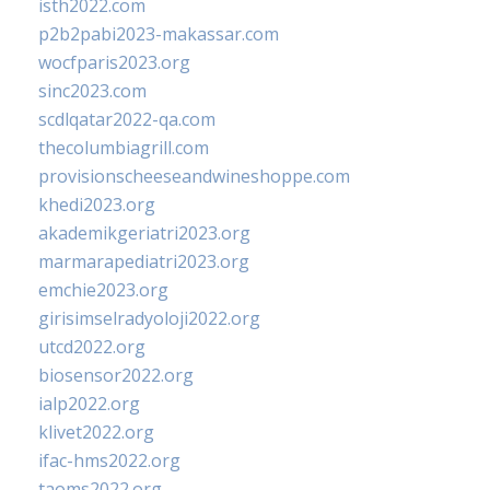
isth2022.com
p2b2pabi2023-makassar.com
wocfparis2023.org
sinc2023.com
scdlqatar2022-qa.com
thecolumbiagrill.com
provisionscheeseandwineshoppe.com
khedi2023.org
akademikgeriatri2023.org
marmarapediatri2023.org
emchie2023.org
girisimselradyoloji2022.org
utcd2022.org
biosensor2022.org
ialp2022.org
klivet2022.org
ifac-hms2022.org
taoms2022.org