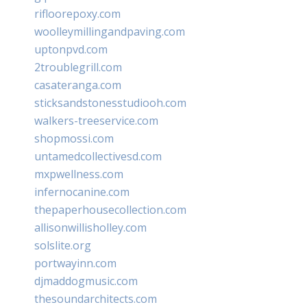
rifloorepoxy.com
woolleymillingandpaving.com
uptonpvd.com
2troublegrill.com
casateranga.com
sticksandstonesstudiooh.com
walkers-treeservice.com
shopmossi.com
untamedcollectivesd.com
mxpwellness.com
infernocanine.com
thepaperhousecollection.com
allisonwillisholley.com
solslite.org
portwayinn.com
djmaddogmusic.com
thesoundarchitects.com