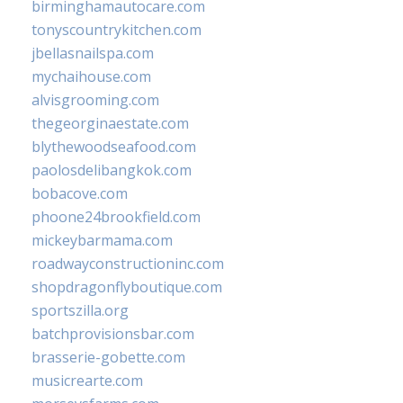
birminghamautocare.com
tonyscountrykitchen.com
jbellasnailspa.com
mychaihouse.com
alvisgrooming.com
thegeorginaestate.com
blythewoodseafood.com
paolosdelibangkok.com
bobacove.com
phoone24brookfield.com
mickeybarmama.com
roadwayconstructioninc.com
shopdragonflyboutique.com
sportszilla.org
batchprovisionsbar.com
brasserie-gobette.com
musicrearte.com