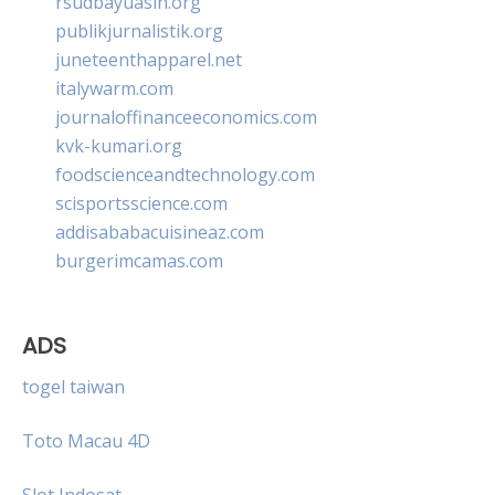
rsudbayuasih.org
publikjurnalistik.org
juneteenthapparel.net
italywarm.com
journaloffinanceeconomics.com
kvk-kumari.org
foodscienceandtechnology.com
scisportsscience.com
addisababacuisineaz.com
burgerimcamas.com
ADS
togel taiwan
Toto Macau 4D
Slot Indosat