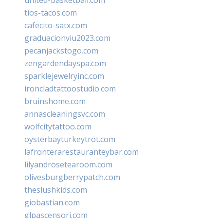
tios-tacos.com
cafecito-satx.com
graduacionviu2023.com
pecanjackstogo.com
zengardendayspa.com
sparklejewelryinc.com
ironcladtattoostudio.com
bruinshome.com
annascleaningsvc.com
wolfcitytattoo.com
oysterbayturkeytrot.com
lafronterarestauranteybar.com
lilyandrosetearoom.com
olivesburgberrypatch.com
theslushkids.com
giobastian.com
glpascensori.com