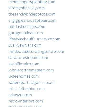
memmingerspainting.com
jeremypbeasley.com
thesandwichdepotcos.com
drgiggleshouseofpain.com
hotflashdesigns.com
garagenadeau.com
lifestylechauffeurservice.com
EverNewNails.com
insideoutdecoratingcentre.com
salvatoresinpoint.com
jovialfloralco.com
johnlscotthometeam.com
u-seehomes.com
watersportslagonissi.com
mischieffashion.com
eduwyre.com
retro-interiors.com