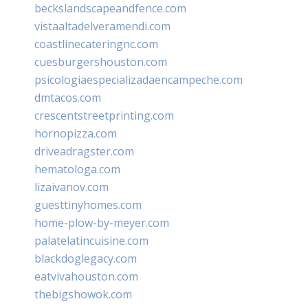
beckslandscapeandfence.com
vistaaltadelveramendi.com
coastlinecateringnc.com
cuesburgershouston.com
psicologiaespecializadaencampeche.com
dmtacos.com
crescentstreetprinting.com
hornopizza.com
driveadragster.com
hematologa.com
lizaivanov.com
guesttinyhomes.com
home-plow-by-meyer.com
palatelatincuisine.com
blackdoglegacy.com
eatvivahouston.com
thebigshowok.com