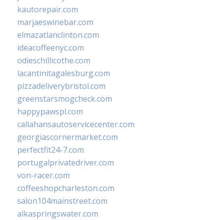
kautorepair.com
marjaeswinebar.com
elmazatlanclinton.com
ideacoffeenyc.com
odieschillicothe.com
lacantinitagalesburg.com
pizzadeliverybristol.com
greenstarsmogcheck.com
happypawspl.com
callahansautoservicecenter.com
georgiascornermarket.com
perfectfit24-7.com
portugalprivatedriver.com
von-racer.com
coffeeshopcharleston.com
salon104mainstreet.com
alkaspringswater.com