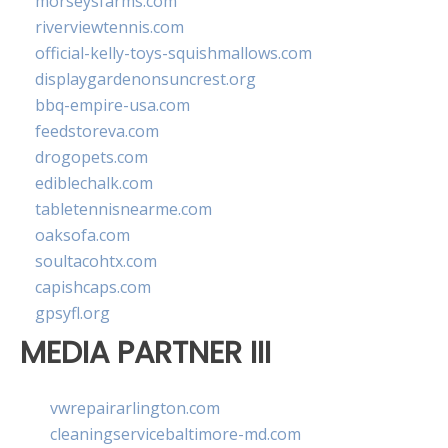
morseysfarms.com
riverviewtennis.com
official-kelly-toys-squishmallows.com
displaygardenonsuncrest.org
bbq-empire-usa.com
feedstoreva.com
drogopets.com
ediblechalk.com
tabletennisnearme.com
oaksofa.com
soultacohtx.com
capishcaps.com
gpsyfl.org
MEDIA PARTNER III
vwrepairarlington.com
cleaningservicebaltimore-md.com