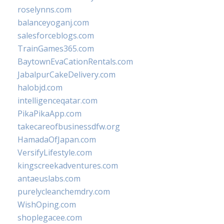
roselynns.com
balanceyoganj.com
salesforceblogs.com
TrainGames365.com
BaytownEvaCationRentals.com
JabalpurCakeDelivery.com
halobjd.com
intelligenceqatar.com
PikaPikaApp.com
takecareofbusinessdfw.org
HamadaOfJapan.com
VersifyLifestyle.com
kingscreekadventures.com
antaeuslabs.com
purelycleanchemdry.com
WishOping.com
shoplegacee.com