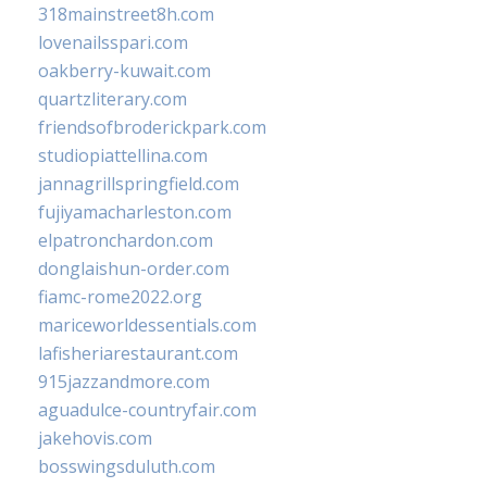
318mainstreet8h.com
lovenailsspari.com
oakberry-kuwait.com
quartzliterary.com
friendsofbroderickpark.com
studiopiattellina.com
jannagrillspringfield.com
fujiyamacharleston.com
elpatronchardon.com
donglaishun-order.com
fiamc-rome2022.org
mariceworldessentials.com
lafisheriarestaurant.com
915jazzandmore.com
aguadulce-countryfair.com
jakehovis.com
bosswingsduluth.com