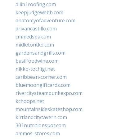
allin1roofing.com
keepjudgewebb.com
anatomyofadventure.com
drivancastillo.com
cmmedspa.com
midletontkd.com
gardensandgrills.com
basilfoodwine.com
nikko-tochigi.net
caribbean-corner.com
bluemoongiftcards.com
rivercitysteampunkexpo.com
kchoops.net
mountainsideskateshop.com
kirtlandcitytavern.com
301nutritionspot.com
ammos-stores.com