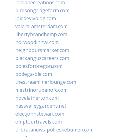
loceanecreations.com
birdsongridgefarm.com
joiedevivblog.com
valera-amsterdam.com
libertybrandhemp.com
norwoodinnwi.com
neighboursmarket.com
blackanguscareers.com
bolesfororegon.com
bodega-ole.com
thestreamlinerlounge.com
mestrinorubanofc.com
novelatherton.com
nassvalleygardens.net
electjohnstewart.com
omptourtravels.com
tribratanews-polreskebumen.com