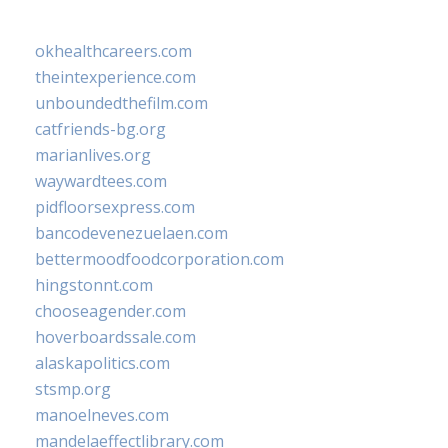
okhealthcareers.com
theintexperience.com
unboundedthefilm.com
catfriends-bg.org
marianlives.org
waywardtees.com
pidfloorsexpress.com
bancodevenezuelaen.com
bettermoodfoodcorporation.com
hingstonnt.com
chooseagender.com
hoverboardssale.com
alaskapolitics.com
stsmp.org
manoelneves.com
mandelaeffectlibrary.com