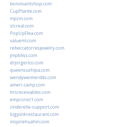
bonvivantshop.com
CupPlante.com
mpzin.com
stcreal.com
PopUpFlea.com
valueml.com
rebeccatorresjewelry.com
jmpbliss.com
drjorgerico.com
queensushipa.com
wendyweimerdds.com
ameri-camp.com
hrsreceivables.com
empconst1.com
cinderella-support.com
bigpinkrestaurant.com
inspirehuahin.com