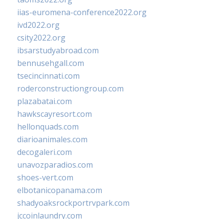
iias-euromena-conference2022.org
ivd2022.org
csity2022.org
ibsarstudyabroad.com
bennusehgall.com
tsecincinnati.com
roderconstructiongroup.com
plazabatai.com
hawkscayresort.com
hellonquads.com
diarioanimales.com
decogaleri.com
unavozparadios.com
shoes-vert.com
elbotanicopanama.com
shadyoaksrockportrvpark.com
jccoinlaundry.com