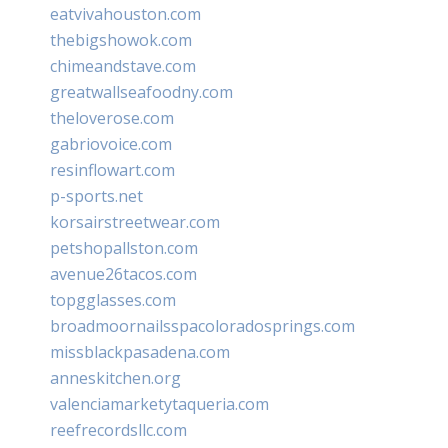
eatvivahouston.com
thebigshowok.com
chimeandstave.com
greatwallseafoodny.com
theloverose.com
gabriovoice.com
resinflowart.com
p-sports.net
korsairstreetwear.com
petshopallston.com
avenue26tacos.com
topgglasses.com
broadmoornailsspacoloradosprings.com
missblackpasadena.com
anneskitchen.org
valenciamarketytaqueria.com
reefrecordsllc.com