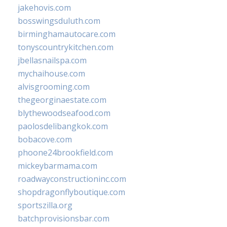
jakehovis.com
bosswingsduluth.com
birminghamautocare.com
tonyscountrykitchen.com
jbellasnailspa.com
mychaihouse.com
alvisgrooming.com
thegeorginaestate.com
blythewoodseafood.com
paolosdelibangkok.com
bobacove.com
phoone24brookfield.com
mickeybarmama.com
roadwayconstructioninc.com
shopdragonflyboutique.com
sportszilla.org
batchprovisionsbar.com