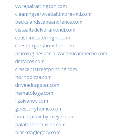
vwrepairarlington.com
cleaningservicebaltimore-md.com
beckslandscapeandfence.com
vistaaltadelveramendi.com
coastlinecateringnc.com
cuesburgershouston.com
psicologiaespecializadaencampeche.com
dmtacos.com
crescentstreetprinting.com
hornopizza.com
driveadragster.com
hematologa.com
lizaivanov.com
guesttinyhomes.com
home-plow-by-meyer.com
palatelatincuisine.com
blackdoglegacy.com