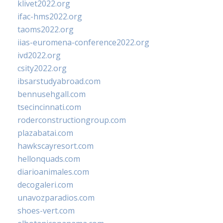
klivet2022.org
ifac-hms2022.org
taoms2022.org
iias-euromena-conference2022.org
ivd2022.org
csity2022.org
ibsarstudyabroad.com
bennusehgall.com
tsecincinnati.com
roderconstructiongroup.com
plazabatai.com
hawkscayresort.com
hellonquads.com
diarioanimales.com
decogaleri.com
unavozparadios.com
shoes-vert.com