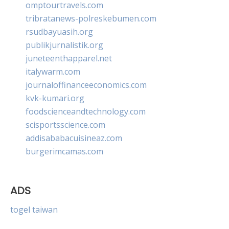
omptourtravels.com
tribratanews-polreskebumen.com
rsudbayuasih.org
publikjurnalistik.org
juneteenthapparel.net
italywarm.com
journaloffinanceeconomics.com
kvk-kumari.org
foodscienceandtechnology.com
scisportsscience.com
addisababacuisineaz.com
burgerimcamas.com
ADS
togel taiwan