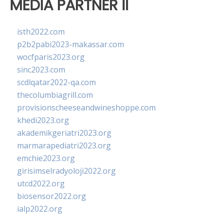
MEDIA PARTNER II
isth2022.com
p2b2pabi2023-makassar.com
wocfparis2023.org
sinc2023.com
scdlqatar2022-qa.com
thecolumbiagrill.com
provisionscheeseandwineshoppe.com
khedi2023.org
akademikgeriatri2023.org
marmarapediatri2023.org
emchie2023.org
girisimselradyoloji2022.org
utcd2022.org
biosensor2022.org
ialp2022.org