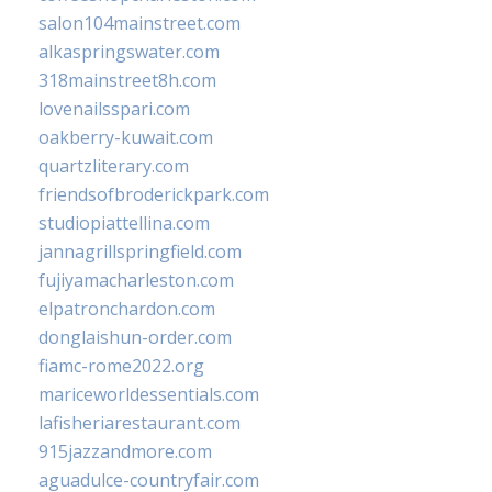
salon104mainstreet.com
alkaspringswater.com
318mainstreet8h.com
lovenailsspari.com
oakberry-kuwait.com
quartzliterary.com
friendsofbroderickpark.com
studiopiattellina.com
jannagrillspringfield.com
fujiyamacharleston.com
elpatronchardon.com
donglaishun-order.com
fiamc-rome2022.org
mariceworldessentials.com
lafisheriarestaurant.com
915jazzandmore.com
aguadulce-countryfair.com