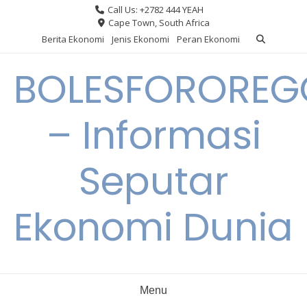
Skip
Call Us: +2782 444 YEAH
to
Cape Town, South Africa
content
Berita Ekonomi
Jenis Ekonomi
Peran Ekonomi
BOLESFORORE
– Informasi
Seputar
Ekonomi Dunia
Menu