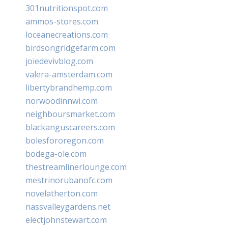
301nutritionspot.com
ammos-stores.com
loceanecreations.com
birdsongridgefarm.com
joiedevivblog.com
valera-amsterdam.com
libertybrandhemp.com
norwoodinnwi.com
neighboursmarket.com
blackanguscareers.com
bolesfororegon.com
bodega-ole.com
thestreamlinerlounge.com
mestrinorubanofc.com
novelatherton.com
nassvalleygardens.net
electjohnstewart.com