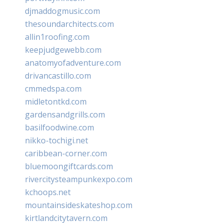
djmaddogmusic.com
thesoundarchitects.com
allin1roofing.com
keepjudgewebb.com
anatomyofadventure.com
drivancastillo.com
cmmedspa.com
midletontkd.com
gardensandgrills.com
basilfoodwine.com
nikko-tochigi.net
caribbean-corner.com
bluemoongiftcards.com
rivercitysteampunkexpo.com
kchoops.net
mountainsideskateshop.com
kirtlandcitytavern.com