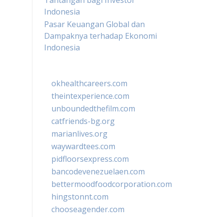
Tantangan bagi Investor
Indonesia
Pasar Keuangan Global dan
Dampaknya terhadap Ekonomi
Indonesia
okhealthcareers.com
theintexperience.com
unboundedthefilm.com
catfriends-bg.org
marianlives.org
waywardtees.com
pidfloorsexpress.com
bancodevenezuelaen.com
bettermoodfoodcorporation.com
hingstonnt.com
chooseagender.com