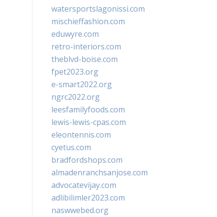
watersportslagonissi.com
mischieffashion.com
eduwyre.com
retro-interiors.com
theblvd-boise.com
fpet2023.org
e-smart2022.org
ngrc2022.org
leesfamilyfoods.com
lewis-lewis-cpas.com
eleontennis.com
cyetus.com
bradfordshops.com
almadenranchsanjose.com
advocatevijay.com
adlibilimler2023.com
naswwebed.org