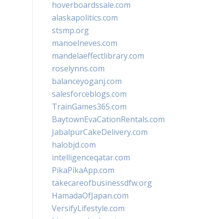
hoverboardssale.com
alaskapolitics.com
stsmp.org
manoelneves.com
mandelaeffectlibrary.com
roselynns.com
balanceyoganj.com
salesforceblogs.com
TrainGames365.com
BaytownEvaCationRentals.com
JabalpurCakeDelivery.com
halobjd.com
intelligenceqatar.com
PikaPikaApp.com
takecareofbusinessdfw.org
HamadaOfJapan.com
VersifyLifestyle.com