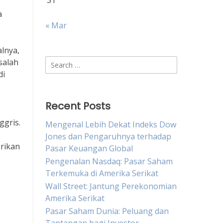
31
a
« Mar
alnya,
Search
salah
for:
di
Recent Posts
ggris.
Mengenal Lebih Dekat Indeks Dow
Jones dan Pengaruhnya terhadap
erikan
Pasar Keuangan Global
Pengenalan Nasdaq: Pasar Saham
Terkemuka di Amerika Serikat
Wall Street: Jantung Perekonomian
Amerika Serikat
Pasar Saham Dunia: Peluang dan