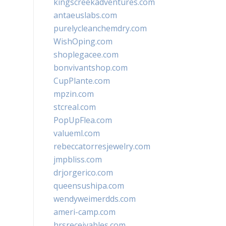
kingscreekadventures.com
antaeuslabs.com
purelycleanchemdry.com
WishOping.com
shoplegacee.com
bonvivantshop.com
CupPlante.com
mpzin.com
stcreal.com
PopUpFlea.com
valueml.com
rebeccatorresjewelry.com
jmpbliss.com
drjorgerico.com
queensushipa.com
wendyweimerdds.com
ameri-camp.com
hrsreceivables.com