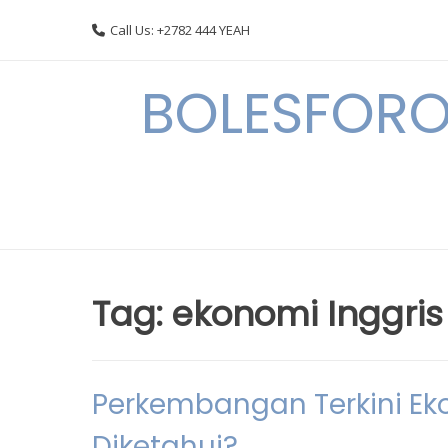
Skip
Call Us: +2782 444 YEAH
to
content
BOLESFORO
Tag:
ekonomi Inggris
Perkembangan Terkini Ek
Diketahui?