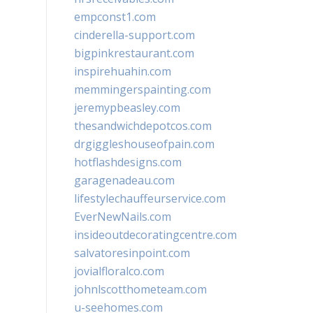
empconst1.com
cinderella-support.com
bigpinkrestaurant.com
inspirehuahin.com
memmingerspainting.com
jeremypbeasley.com
thesandwichdepotcos.com
drgiggleshouseofpain.com
hotflashdesigns.com
garagenadeau.com
lifestylechauffeurservice.com
EverNewNails.com
insideoutdecoratingcentre.com
salvatoresinpoint.com
jovialfloralco.com
johnlscotthometeam.com
u-seehomes.com