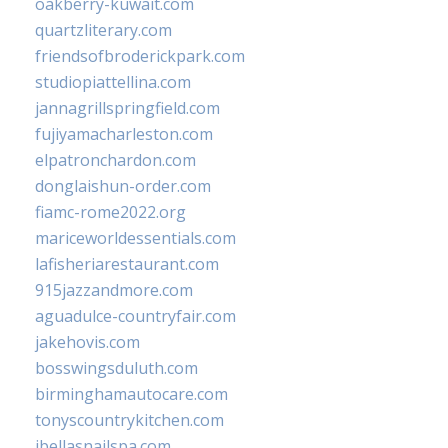
oakberry-kuwait.com
quartzliterary.com
friendsofbroderickpark.com
studiopiattellina.com
jannagrillspringfield.com
fujiyamacharleston.com
elpatronchardon.com
donglaishun-order.com
fiamc-rome2022.org
mariceworldessentials.com
lafisheriarestaurant.com
915jazzandmore.com
aguadulce-countryfair.com
jakehovis.com
bosswingsduluth.com
birminghamautocare.com
tonyscountrykitchen.com
jbellasnailspa.com