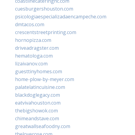
coastlinecateringnc.com
cuesburgershouston.com
psicologiaespecializadaencampeche.com
dmtacos.com
crescentstreetprinting.com
hornopizza.com
driveadragster.com
hematologa.com
lizaivanov.com
guesttinyhomes.com
home-plow-by-meyer.com
palatelatincuisine.com
blackdoglegacy.com
eatvivahouston.com
thebigshowok.com
chimeandstave.com
greatwallseafoodny.com
theloverose.com