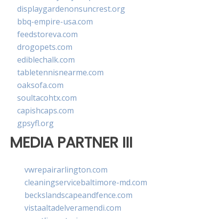
displaygardenonsuncrest.org
bbq-empire-usa.com
feedstoreva.com
drogopets.com
ediblechalk.com
tabletennisnearme.com
oaksofa.com
soultacohtx.com
capishcaps.com
gpsyfl.org
MEDIA PARTNER III
vwrepairarlington.com
cleaningservicebaltimore-md.com
beckslandscapeandfence.com
vistaaltadelveramendi.com