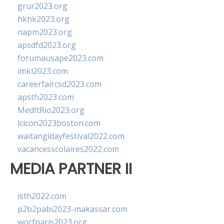
grur2023.org
hkhk2023.org
napm2023.org
apsdfd2023.org
forumausape2023.com
imkl2023.com
careerfaircsd2023.com
apsth2023.com
MedItRio2023.org
lcicon2023boston.com
waitangidayfestival2022.com
vacancesscolaires2022.com
MEDIA PARTNER II
isth2022.com
p2b2pabi2023-makassar.com
wocfparis2023.org