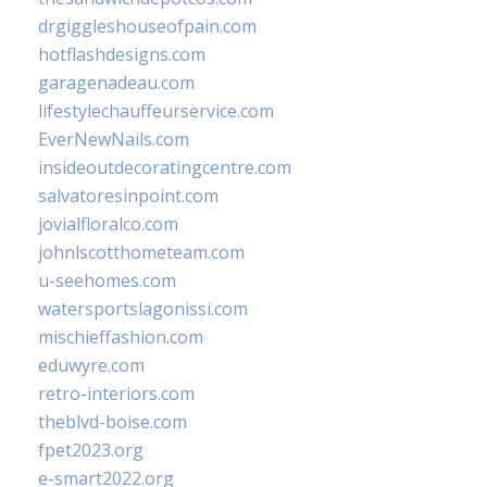
drgiggleshouseofpain.com
hotflashdesigns.com
garagenadeau.com
lifestylechauffeurservice.com
EverNewNails.com
insideoutdecoratingcentre.com
salvatoresinpoint.com
jovialfloralco.com
johnlscotthometeam.com
u-seehomes.com
watersportslagonissi.com
mischieffashion.com
eduwyre.com
retro-interiors.com
theblvd-boise.com
fpet2023.org
e-smart2022.org