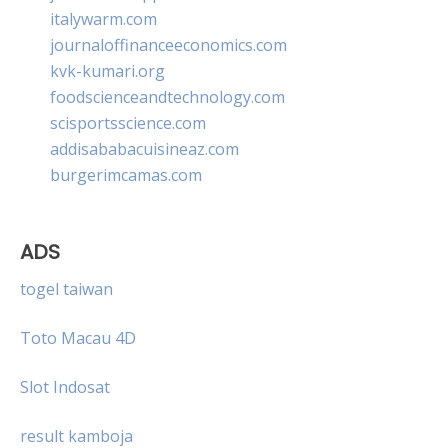
italywarm.com
journaloffinanceeconomics.com
kvk-kumari.org
foodscienceandtechnology.com
scisportsscience.com
addisababacuisineaz.com
burgerimcamas.com
ADS
togel taiwan
Toto Macau 4D
Slot Indosat
result kamboja