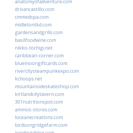
anatomyofadventure.com
drivancastillo.com
cmmedspa.com
midletontkd.com
gardensandgrills.com
basilfoodwine.com
nikko-tochigi.net
caribbean-corner.com
bluemoongiftcards.com
rivercitysteampunkexpo.com
kchoops.net
mountainsideskateshop.com
kirtlandcitytavern.com
301nutritionspot.com
ammos-stores.com
loceanecreations.com
birdsongridgefarm.com
joiedevivblog.com