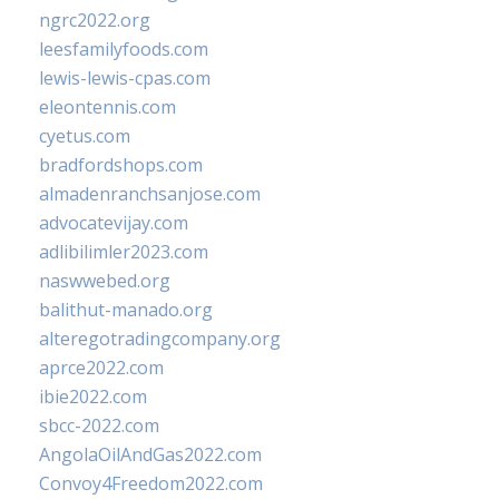
ngrc2022.org
leesfamilyfoods.com
lewis-lewis-cpas.com
eleontennis.com
cyetus.com
bradfordshops.com
almadenranchsanjose.com
advocatevijay.com
adlibilimler2023.com
naswwebed.org
balithut-manado.org
alteregotradingcompany.org
aprce2022.com
ibie2022.com
sbcc-2022.com
AngolaOilAndGas2022.com
Convoy4Freedom2022.com