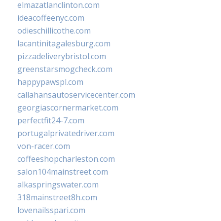
elmazatlanclinton.com
ideacoffeenyc.com
odieschillicothe.com
lacantinitagalesburg.com
pizzadeliverybristol.com
greenstarsmogcheck.com
happypawspl.com
callahansautoservicecenter.com
georgiascornermarket.com
perfectfit24-7.com
portugalprivatedriver.com
von-racer.com
coffeeshopcharleston.com
salon104mainstreet.com
alkaspringswater.com
318mainstreet8h.com
lovenailsspari.com