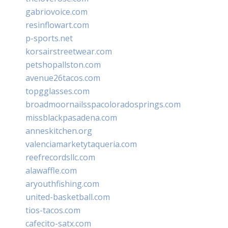
gabriovoice.com
resinflowart.com
p-sports.net
korsairstreetwear.com
petshopallston.com
avenue26tacos.com
topgglasses.com
broadmoornailsspacoloradosprings.com
missblackpasadena.com
anneskitchen.org
valenciamarketytaqueria.com
reefrecordsllc.com
alawaffle.com
aryouthfishing.com
united-basketball.com
tios-tacos.com
cafecito-satx.com