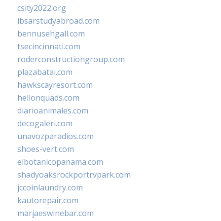
csity2022.org
ibsarstudyabroad.com
bennusehgall.com
tsecincinnati.com
roderconstructiongroup.com
plazabatai.com
hawkscayresort.com
hellonquads.com
diarioanimales.com
decogaleri.com
unavozparadios.com
shoes-vert.com
elbotanicopanama.com
shadyoaksrockportrvpark.com
jccoinlaundry.com
kautorepair.com
marjaeswinebar.com