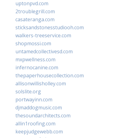
uptonpvd.com
2troublegrill.com
casateranga.com
sticksandstonesstudiooh.com
walkers-treeservice.com
shopmossi.com
untamedcollectivesd.com
mxpwellness.com
infernocanine.com
thepaperhousecollection.com
allisonwillisholley.com
solslite.org
portwayinn.com
djmaddogmusic.com
thesoundarchitects.com
allin1roofing.com
keepjudgewebb.com