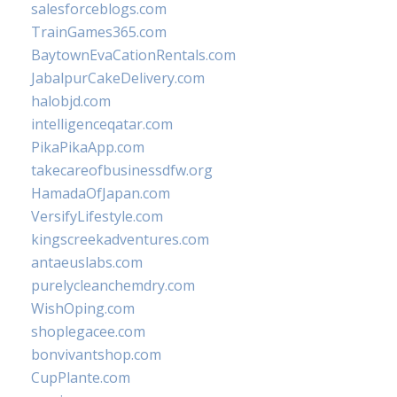
salesforceblogs.com
TrainGames365.com
BaytownEvaCationRentals.com
JabalpurCakeDelivery.com
halobjd.com
intelligenceqatar.com
PikaPikaApp.com
takecareofbusinessdfw.org
HamadaOfJapan.com
VersifyLifestyle.com
kingscreekadventures.com
antaeuslabs.com
purelycleanchemdry.com
WishOping.com
shoplegacee.com
bonvivantshop.com
CupPlante.com