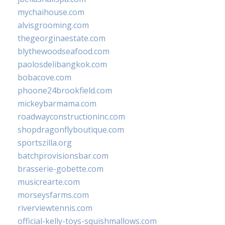
mychaihouse.com
alvisgrooming.com
thegeorginaestate.com
blythewoodseafood.com
paolosdelibangkok.com
bobacove.com
phoone24brookfield.com
mickeybarmama.com
roadwayconstructioninc.com
shopdragonflyboutique.com
sportszilla.org
batchprovisionsbar.com
brasserie-gobette.com
musicrearte.com
morseysfarms.com
riverviewtennis.com
official-kelly-toys-squishmallows.com