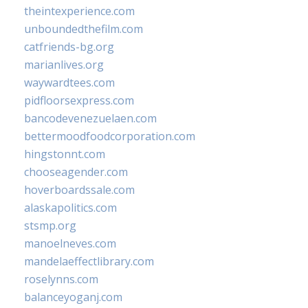
theintexperience.com
unboundedthefilm.com
catfriends-bg.org
marianlives.org
waywardtees.com
pidfloorsexpress.com
bancodevenezuelaen.com
bettermoodfoodcorporation.com
hingstonnt.com
chooseagender.com
hoverboardssale.com
alaskapolitics.com
stsmp.org
manoelneves.com
mandelaeffectlibrary.com
roselynns.com
balanceyoganj.com