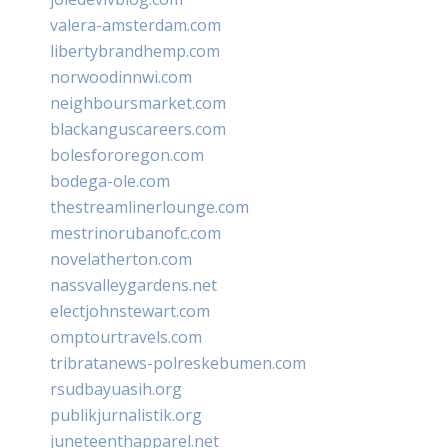
valera-amsterdam.com
libertybrandhemp.com
norwoodinnwi.com
neighboursmarket.com
blackanguscareers.com
bolesfororegon.com
bodega-ole.com
thestreamlinerlounge.com
mestrinorubanofc.com
novelatherton.com
nassvalleygardens.net
electjohnstewart.com
omptourtravels.com
tribratanews-polreskebumen.com
rsudbayuasih.org
publikjurnalistik.org
juneteenthapparel.net