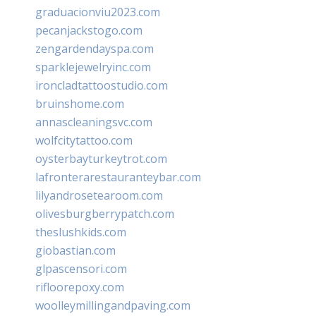
graduacionviu2023.com
pecanjackstogo.com
zengardendayspa.com
sparklejewelryinc.com
ironcladtattoostudio.com
bruinshome.com
annascleaningsvc.com
wolfcitytattoo.com
oysterbayturkeytrot.com
lafronterarestauranteybar.com
lilyandrosetearoom.com
olivesburgberrypatch.com
theslushkids.com
giobastian.com
glpascensori.com
rifloorepoxy.com
woolleymillingandpaving.com