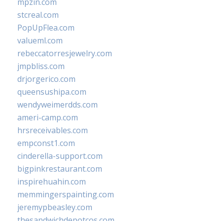
mpzin.com
stcreal.com
PopUpFlea.com
valueml.com
rebeccatorresjewelry.com
jmpbliss.com
drjorgerico.com
queensushipa.com
wendyweimerdds.com
ameri-camp.com
hrsreceivables.com
empconst1.com
cinderella-support.com
bigpinkrestaurant.com
inspirehuahin.com
memmingerspainting.com
jeremypbeasley.com
thesandwichdepotcos.com