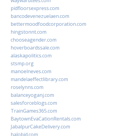
waywardtees.com
pidfloorsexpress.com
bancodevenezuelaen.com
bettermoodfoodcorporation.com
hingstonnt.com
chooseagender.com
hoverboardssale.com
alaskapolitics.com
stsmp.org
manoelneves.com
mandelaeffectlibrary.com
roselynns.com
balanceyoganj.com
salesforceblogs.com
TrainGames365.com
BaytownEvaCationRentals.com
JabalpurCakeDelivery.com
halobjd.com