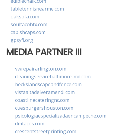
ediblechalk.com
tabletennisnearme.com
oaksofa.com
soultacohtx.com
capishcaps.com
gpsyfl.org
MEDIA PARTNER III
vwrepairarlington.com
cleaningservicebaltimore-md.com
beckslandscapeandfence.com
vistaaltadelveramendi.com
coastlinecateringnc.com
cuesburgershouston.com
psicologiaespecializadaencampeche.com
dmtacos.com
crescentstreetprinting.com