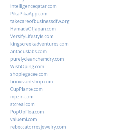
intelligenceqatar.com
PikaPikaApp.com
takecareofbusinessdfw.org
HamadaOfJapan.com
VersifyLifestyle.com
kingscreekadventures.com
antaeuslabs.com
purelycleanchemdry.com
WishOping.com
shoplegacee.com
bonvivantshop.com
CupPlante.com
mpzin.com
stcreal.com
PopUpFlea.com
valueml.com
rebeccatorresjewelry.com