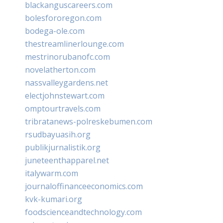
blackanguscareers.com
bolesfororegon.com
bodega-ole.com
thestreamlinerlounge.com
mestrinorubanofc.com
novelatherton.com
nassvalleygardens.net
electjohnstewart.com
omptourtravels.com
tribratanews-polreskebumen.com
rsudbayuasih.org
publikjurnalistik.org
juneteenthapparel.net
italywarm.com
journaloffinanceeconomics.com
kvk-kumari.org
foodscienceandtechnology.com