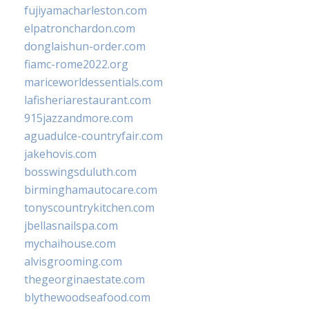
fujiyamacharleston.com
elpatronchardon.com
donglaishun-order.com
fiamc-rome2022.org
mariceworldessentials.com
lafisheriarestaurant.com
915jazzandmore.com
aguadulce-countryfair.com
jakehovis.com
bosswingsduluth.com
birminghamautocare.com
tonyscountrykitchen.com
jbellasnailspa.com
mychaihouse.com
alvisgrooming.com
thegeorginaestate.com
blythewoodseafood.com