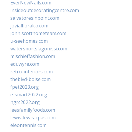
EverNewNails.com
insideoutdecoratingcentre.com
salvatoresinpoint.com
jovialfloralco.com
johnlscotthometeam.com
u-seehomes.com
watersportslagonissi.com
mischieffashion.com
eduwyre.com
retro-interiors.com
theblvd-boise.com
fpet2023.org
e-smart2022.org
ngrc2022.org
leesfamilyfoods.com
lewis-lewis-cpas.com
eleontennis.com