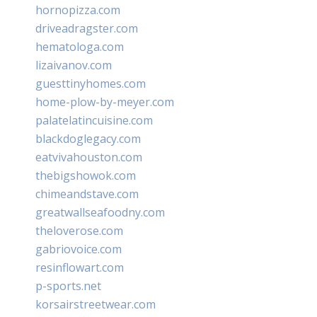
hornopizza.com
driveadragster.com
hematologa.com
lizaivanov.com
guesttinyhomes.com
home-plow-by-meyer.com
palatelatincuisine.com
blackdoglegacy.com
eatvivahouston.com
thebigshowok.com
chimeandstave.com
greatwallseafoodny.com
theloverose.com
gabriovoice.com
resinflowart.com
p-sports.net
korsairstreetwear.com