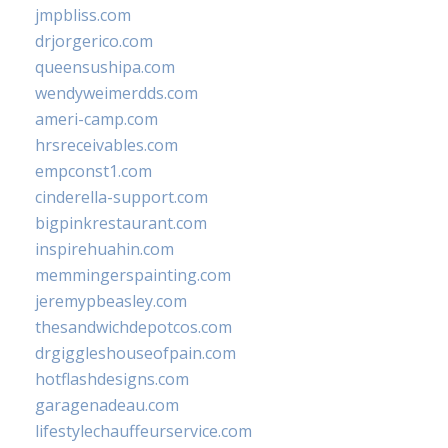
jmpbliss.com
drjorgerico.com
queensushipa.com
wendyweimerdds.com
ameri-camp.com
hrsreceivables.com
empconst1.com
cinderella-support.com
bigpinkrestaurant.com
inspirehuahin.com
memmingerspainting.com
jeremypbeasley.com
thesandwichdepotcos.com
drgiggleshouseofpain.com
hotflashdesigns.com
garagenadeau.com
lifestylechauffeurservice.com