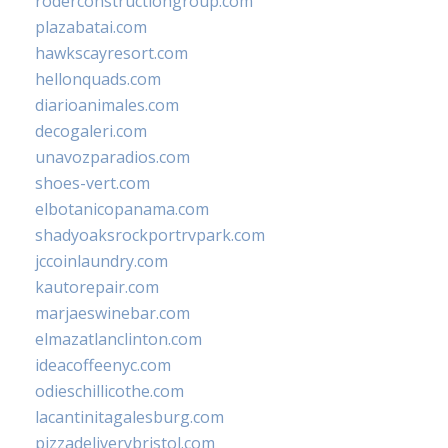
roderconstructiongroup.com
plazabatai.com
hawkscayresort.com
hellonquads.com
diarioanimales.com
decogaleri.com
unavozparadios.com
shoes-vert.com
elbotanicopanama.com
shadyoaksrockportrvpark.com
jccoinlaundry.com
kautorepair.com
marjaeswinebar.com
elmazatlanclinton.com
ideacoffeenyc.com
odieschillicothe.com
lacantinitagalesburg.com
pizzadeliverybristol.com