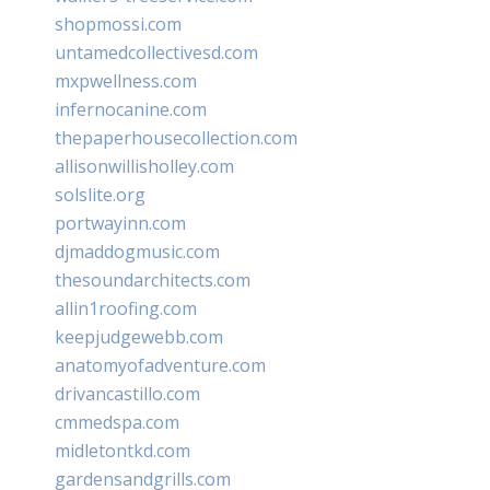
shopmossi.com
untamedcollectivesd.com
mxpwellness.com
infernocanine.com
thepaperhousecollection.com
allisonwillisholley.com
solslite.org
portwayinn.com
djmaddogmusic.com
thesoundarchitects.com
allin1roofing.com
keepjudgewebb.com
anatomyofadventure.com
drivancastillo.com
cmmedspa.com
midletontkd.com
gardensandgrills.com