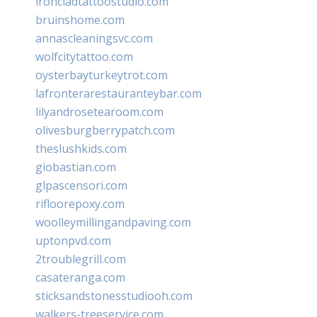
ironcladtattoostudio.com
bruinshome.com
annascleaningsvc.com
wolfcitytattoo.com
oysterbayturkeytrot.com
lafronterarestauranteybar.com
lilyandrosetearoom.com
olivesburgberrypatch.com
theslushkids.com
giobastian.com
glpascensori.com
rifloorepoxy.com
woolleymillingandpaving.com
uptonpvd.com
2troublegrill.com
casateranga.com
sticksandstonesstudiooh.com
walkers-treeservice.com