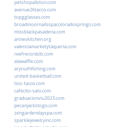
petshopallston.com
avenue26tacos.com
topgglasses.com
broadmoornailsspacoloradosprings.com
missblackpasadena.com
anneskitchen.org
valenciamarketytaqueria.com
reefrecordsllc.com
alawaffle.com
aryouthfishing.com
united-basketball.com
tios-tacos.com
cafecito-satx.com
graduacionviu2023.com
pecanjackstogo.com
zengardendayspa.com
sparklejewelryinc.com