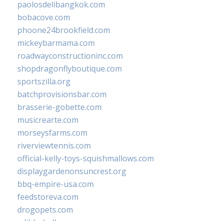
paolosdelibangkok.com
bobacove.com
phoone24brookfield.com
mickeybarmama.com
roadwayconstructioninc.com
shopdragonflyboutique.com
sportszilla.org
batchprovisionsbar.com
brasserie-gobette.com
musicrearte.com
morseysfarms.com
riverviewtennis.com
official-kelly-toys-squishmallows.com
displaygardenonsuncrest.org
bbq-empire-usa.com
feedstoreva.com
drogopets.com