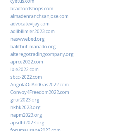
cyetus.com
bradfordshops.com
almadenranchsanjose.com
advocatevijay.com
adlibilimler2023.com
naswwebed.org
balithut-manado.org
alteregotradingcompany.org
aprce2022.com
ibie2022.com
sbcc-2022.com
AngolaOilAndGas2022.com
Convoy4Freedom2022.com
grur2023.org
hkhk2023.org
napm2023.org
apsdfd2023.org
forumausape2023.com