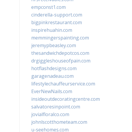
empconst1.com
cinderella-support.com
bigpinkrestaurant.com
inspirehuahin.com
memmingerspainting.com
jeremypbeasley.com
thesandwichdepotcos.com
drgiggleshouseofpain.com
hotflashdesigns.com
garagenadeau.com
lifestylechauffeurservice.com
EverNewNails.com
insideoutdecoratingcentre.com
salvatoresinpoint.com
jovialfloralco.com
johnlscotthometeam.com
u-seehomes.com