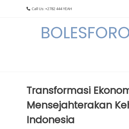
Skip
Call Us: +2782 444 YEAH
to
content
BOLESFORO
Transformasi Ekonom
Mensejahterakan Ke
Indonesia