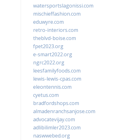
watersportslagonissi.com
mischieffashion.com
eduwyre.com
retro-interiors.com
theblvd-boise.com
fpet2023.org
e-smart2022.org
ngrc2022.org
leesfamilyfoods.com
lewis-lewis-cpas.com
eleontennis.com
cyetus.com
bradfordshops.com
almadenranchsanjose.com
advocatevijay.com
adlibilimler2023.com
naswwebed.org