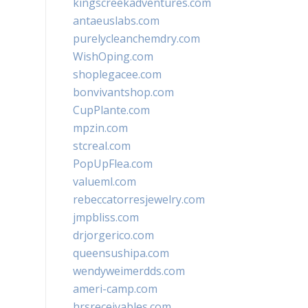
kingscreekadventures.com
antaeuslabs.com
purelycleanchemdry.com
WishOping.com
shoplegacee.com
bonvivantshop.com
CupPlante.com
mpzin.com
stcreal.com
PopUpFlea.com
valueml.com
rebeccatorresjewelry.com
jmpbliss.com
drjorgerico.com
queensushipa.com
wendyweimerdds.com
ameri-camp.com
hrsreceivables.com