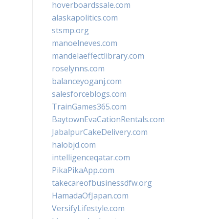
hoverboardssale.com
alaskapolitics.com
stsmp.org
manoelneves.com
mandelaeffectlibrary.com
roselynns.com
balanceyoganj.com
salesforceblogs.com
TrainGames365.com
BaytownEvaCationRentals.com
JabalpurCakeDelivery.com
halobjd.com
intelligenceqatar.com
PikaPikaApp.com
takecareofbusinessdfw.org
HamadaOfJapan.com
VersifyLifestyle.com