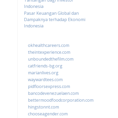
Tantangan bagi Investor
Indonesia
Pasar Keuangan Global dan
Dampaknya terhadap Ekonomi
Indonesia
okhealthcareers.com
theintexperience.com
unboundedthefilm.com
catfriends-bg.org
marianlives.org
waywardtees.com
pidfloorsexpress.com
bancodevenezuelaen.com
bettermoodfoodcorporation.com
hingstonnt.com
chooseagender.com