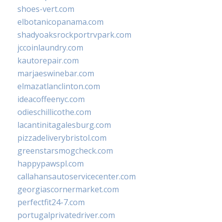
shoes-vert.com
elbotanicopanama.com
shadyoaksrockportrvpark.com
jccoinlaundry.com
kautorepair.com
marjaeswinebar.com
elmazatlanclinton.com
ideacoffeenyc.com
odieschillicothe.com
lacantinitagalesburg.com
pizzadeliverybristol.com
greenstarsmogcheck.com
happypawspl.com
callahansautoservicecenter.com
georgiascornermarket.com
perfectfit24-7.com
portugalprivatedriver.com