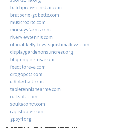
sportszilla.org
batchprovisionsbar.com
brasserie-gobette.com
musicrearte.com
morseysfarms.com
riverviewtennis.com
official-kelly-toys-squishmallows.com
displaygardenonsuncrest.org
bbq-empire-usa.com
feedstoreva.com
drogopets.com
ediblechalk.com
tabletennisnearme.com
oaksofa.com
soultacohtx.com
capishcaps.com
gpsyfl.org