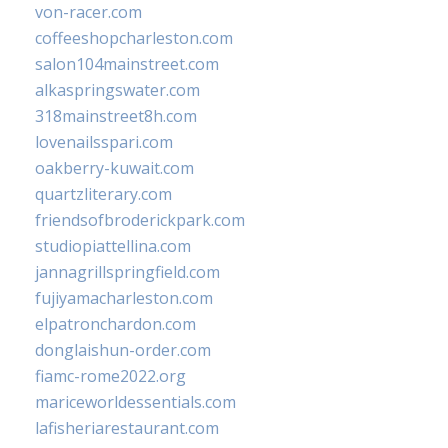
von-racer.com
coffeeshopcharleston.com
salon104mainstreet.com
alkaspringswater.com
318mainstreet8h.com
lovenailsspari.com
oakberry-kuwait.com
quartzliterary.com
friendsofbroderickpark.com
studiopiattellina.com
jannagrillspringfield.com
fujiyamacharleston.com
elpatronchardon.com
donglaishun-order.com
fiamc-rome2022.org
mariceworldessentials.com
lafisheriarestaurant.com