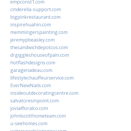
empconst1.com
cinderella-support.com
bigpinkrestaurant.com
inspirehuahin.com
memmingerspainting.com
jeremypbeasley.com
thesandwichdepotcos.com
drgiggleshouseofpain.com
hotflashdesigns.com
garagenadeau.com
lifestylechauffeurservice.com
EverNewNails.com
insideoutdecoratingcentre.com
salvatoresinpoint.com
jovialfloralco.com
johnlscotthometeam.com
u-seehomes.com