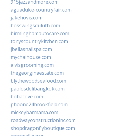
915jazzandmore.com
aguadulce-countryfair.com
jakehovis.com
bosswingsduluth.com
birminghamautocare.com
tonyscountrykitchen.com
jbellasnailspa.com
mychaihouse.com
alvisgrooming.com
thegeorginaestate.com
blythewoodseafood.com
paolosdelibangkok.com
bobacove.com
phoone24brookfield.com
mickeybarmama.com
roadwayconstructioninc.com
shopdragonflyboutique.com