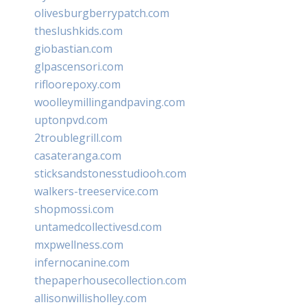
olivesburgberrypatch.com
theslushkids.com
giobastian.com
glpascensori.com
rifloorepoxy.com
woolleymillingandpaving.com
uptonpvd.com
2troublegrill.com
casateranga.com
sticksandstonesstudiooh.com
walkers-treeservice.com
shopmossi.com
untamedcollectivesd.com
mxpwellness.com
infernocanine.com
thepaperhousecollection.com
allisonwillisholley.com