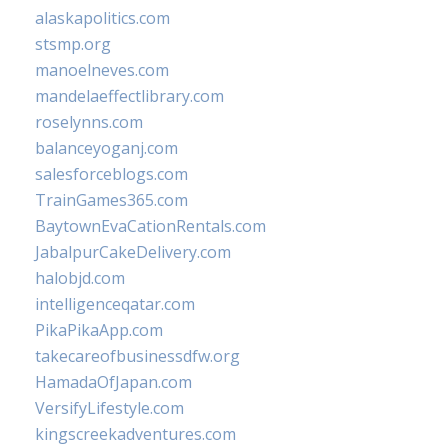
alaskapolitics.com
stsmp.org
manoelneves.com
mandelaeffectlibrary.com
roselynns.com
balanceyoganj.com
salesforceblogs.com
TrainGames365.com
BaytownEvaCationRentals.com
JabalpurCakeDelivery.com
halobjd.com
intelligenceqatar.com
PikaPikaApp.com
takecareofbusinessdfw.org
HamadaOfJapan.com
VersifyLifestyle.com
kingscreekadventures.com