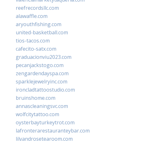
reefrecordsllc.com
alawaffle.com
aryouthfishing.com
united-basketball.com
tios-tacos.com
cafecito-satx.com
graduacionviu2023.com
pecanjackstogo.com
zengardendayspa.com
sparklejewelryinc.com
ironcladtattoostudio.com
bruinshome.com
annascleaningsvc.com
wolfcitytattoo.com
oysterbayturkeytrot.com
lafronterarestauranteybar.com
lilyandrosetearoom.com