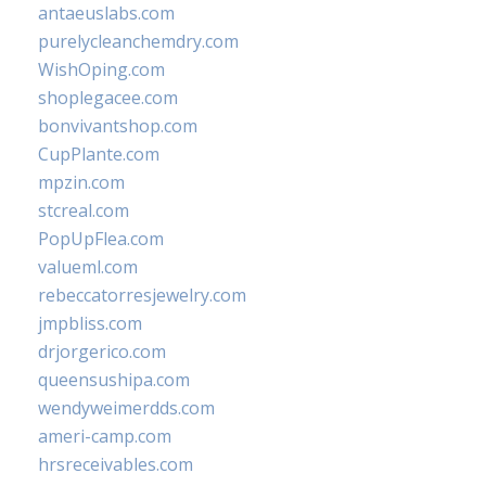
antaeuslabs.com
purelycleanchemdry.com
WishOping.com
shoplegacee.com
bonvivantshop.com
CupPlante.com
mpzin.com
stcreal.com
PopUpFlea.com
valueml.com
rebeccatorresjewelry.com
jmpbliss.com
drjorgerico.com
queensushipa.com
wendyweimerdds.com
ameri-camp.com
hrsreceivables.com