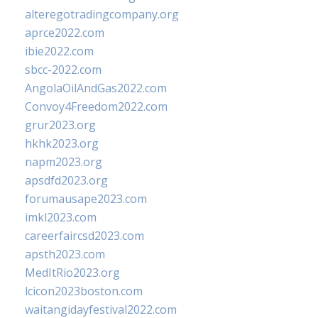
alteregotradingcompany.org
aprce2022.com
ibie2022.com
sbcc-2022.com
AngolaOilAndGas2022.com
Convoy4Freedom2022.com
grur2023.org
hkhk2023.org
napm2023.org
apsdfd2023.org
forumausape2023.com
imkl2023.com
careerfaircsd2023.com
apsth2023.com
MedItRio2023.org
lcicon2023boston.com
waitangidayfestival2022.com