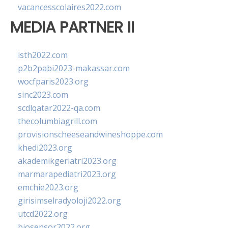
vacancesscolaires2022.com
MEDIA PARTNER II
isth2022.com
p2b2pabi2023-makassar.com
wocfparis2023.org
sinc2023.com
scdlqatar2022-qa.com
thecolumbiagrill.com
provisionscheeseandwineshoppe.com
khedi2023.org
akademikgeriatri2023.org
marmarapediatri2023.org
emchie2023.org
girisimselradyoloji2022.org
utcd2022.org
biosensor2022.org