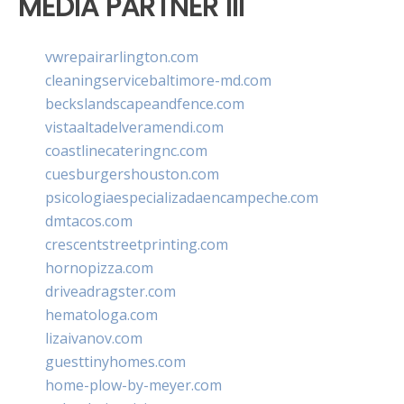
MEDIA PARTNER III
vwrepairarlington.com
cleaningservicebaltimore-md.com
beckslandscapeandfence.com
vistaaltadelveramendi.com
coastlinecateringnc.com
cuesburgershouston.com
psicologiaespecializadaencampeche.com
dmtacos.com
crescentstreetprinting.com
hornopizza.com
driveadragster.com
hematologa.com
lizaivanov.com
guesttinyhomes.com
home-plow-by-meyer.com