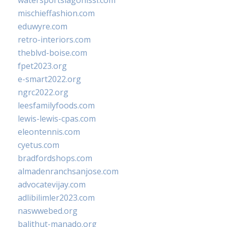
watersportslagonissi.com
mischieffashion.com
eduwyre.com
retro-interiors.com
theblvd-boise.com
fpet2023.org
e-smart2022.org
ngrc2022.org
leesfamilyfoods.com
lewis-lewis-cpas.com
eleontennis.com
cyetus.com
bradfordshops.com
almadenranchsanjose.com
advocatevijay.com
adlibilimler2023.com
naswwebed.org
balithut-manado.org