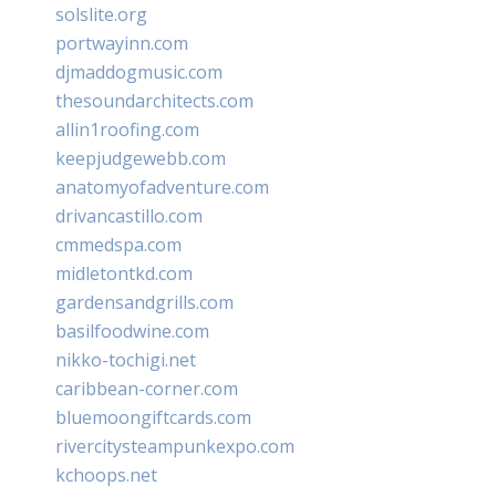
solslite.org
portwayinn.com
djmaddogmusic.com
thesoundarchitects.com
allin1roofing.com
keepjudgewebb.com
anatomyofadventure.com
drivancastillo.com
cmmedspa.com
midletontkd.com
gardensandgrills.com
basilfoodwine.com
nikko-tochigi.net
caribbean-corner.com
bluemoongiftcards.com
rivercitysteampunkexpo.com
kchoops.net