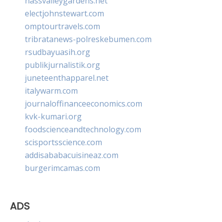
nassvalleygardens.net
electjohnstewart.com
omptourtravels.com
tribratanews-polreskebumen.com
rsudbayuasih.org
publikjurnalistik.org
juneteenthapparel.net
italywarm.com
journaloffinanceeconomics.com
kvk-kumari.org
foodscienceandtechnology.com
scisportsscience.com
addisababacuisineaz.com
burgerimcamas.com
ADS