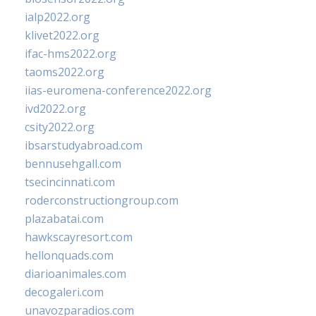
ialp2022.org
klivet2022.org
ifac-hms2022.org
taoms2022.org
iias-euromena-conference2022.org
ivd2022.org
csity2022.org
ibsarstudyabroad.com
bennusehgall.com
tsecincinnati.com
roderconstructiongroup.com
plazabatai.com
hawkscayresort.com
hellonquads.com
diarioanimales.com
decogaleri.com
unavozparadios.com