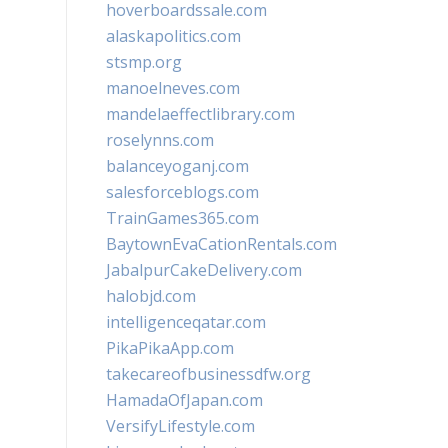
hoverboardssale.com
alaskapolitics.com
stsmp.org
manoelneves.com
mandelaeffectlibrary.com
roselynns.com
balanceyoganj.com
salesforceblogs.com
TrainGames365.com
BaytownEvaCationRentals.com
JabalpurCakeDelivery.com
halobjd.com
intelligenceqatar.com
PikaPikaApp.com
takecareofbusinessdfw.org
HamadaOfJapan.com
VersifyLifestyle.com