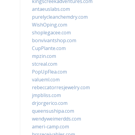
kingscreekadventures.com
antaeuslabs.com
purelycleanchemdry.com
WishOping.com
shoplegacee.com
bonvivantshop.com
CupPlante.com
mpzin.com
stcreal.com
PopUpFlea.com
valueml.com
rebeccatorresjewelry.com
jmpbliss.com
drjorgerico.com
queensushipa.com
wendyweimerdds.com
ameri-camp.com
hrsreceivables.com