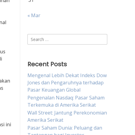
31
uhan
« Mar
nal
Search
for:
rus
i
Recent Posts
Mengenal Lebih Dekat Indeks Dow
pakan
Jones dan Pengaruhnya terhadap
as
Pasar Keuangan Global
Pengenalan Nasdaq: Pasar Saham
Terkemuka di Amerika Serikat
Wall Street: Jantung Perekonomian
Amerika Serikat
i ini
Pasar Saham Dunia: Peluang dan