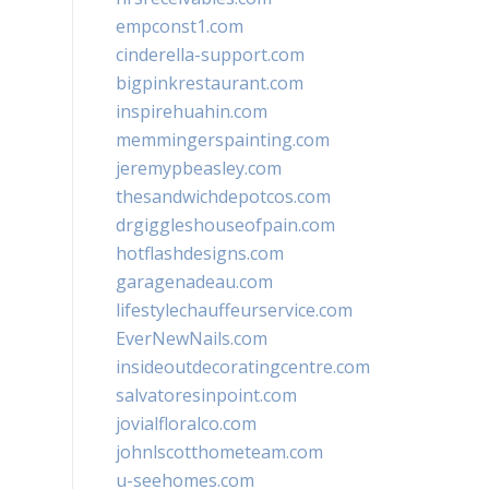
empconst1.com
cinderella-support.com
bigpinkrestaurant.com
inspirehuahin.com
memmingerspainting.com
jeremypbeasley.com
thesandwichdepotcos.com
drgiggleshouseofpain.com
hotflashdesigns.com
garagenadeau.com
lifestylechauffeurservice.com
EverNewNails.com
insideoutdecoratingcentre.com
salvatoresinpoint.com
jovialfloralco.com
johnlscotthometeam.com
u-seehomes.com