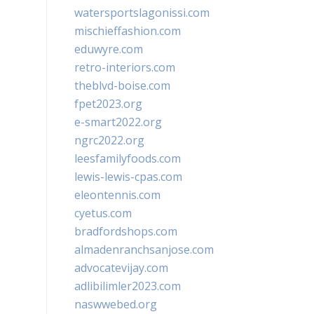
watersportslagonissi.com
mischieffashion.com
eduwyre.com
retro-interiors.com
theblvd-boise.com
fpet2023.org
e-smart2022.org
ngrc2022.org
leesfamilyfoods.com
lewis-lewis-cpas.com
eleontennis.com
cyetus.com
bradfordshops.com
almadenranchsanjose.com
advocatevijay.com
adlibilimler2023.com
naswwebed.org