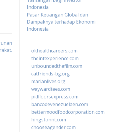
Tantangan bagi Investor
Indonesia
Pasar Keuangan Global dan
Dampaknya terhadap Ekonomi
Indonesia
gunan
akat.
okhealthcareers.com
theintexperience.com
unboundedthefilm.com
catfriends-bg.org
marianlives.org
waywardtees.com
pidfloorsexpress.com
bancodevenezuelaen.com
bettermoodfoodcorporation.com
hingstonnt.com
chooseagender.com