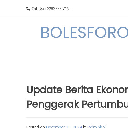
Skip
Call Us: +2782 444 YEAH
to
content
BOLESFORO
Update Berita Ekonom
Penggerak Pertumb
Posted on
December 30, 2024
by
adminbol