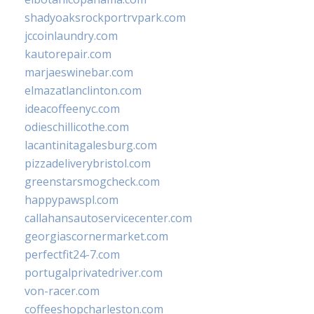
shadyoaksrockportrvpark.com
jccoinlaundry.com
kautorepair.com
marjaeswinebar.com
elmazatlanclinton.com
ideacoffeenyc.com
odieschillicothe.com
lacantinitagalesburg.com
pizzadeliverybristol.com
greenstarsmogcheck.com
happypawspl.com
callahansautoservicecenter.com
georgiascornermarket.com
perfectfit24-7.com
portugalprivatedriver.com
von-racer.com
coffeeshopcharleston.com