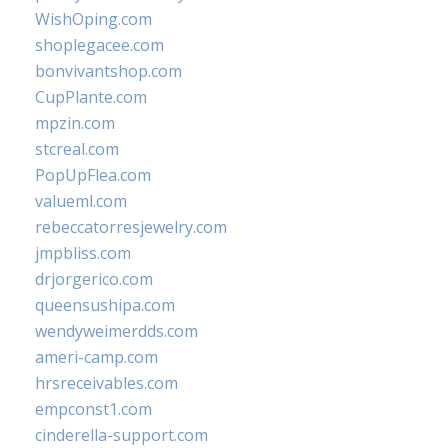
WishOping.com
shoplegacee.com
bonvivantshop.com
CupPlante.com
mpzin.com
stcreal.com
PopUpFlea.com
valueml.com
rebeccatorresjewelry.com
jmpbliss.com
drjorgerico.com
queensushipa.com
wendyweimerdds.com
ameri-camp.com
hrsreceivables.com
empconst1.com
cinderella-support.com