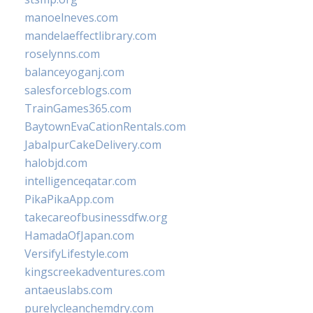
manoelneves.com
mandelaeffectlibrary.com
roselynns.com
balanceyoganj.com
salesforceblogs.com
TrainGames365.com
BaytownEvaCationRentals.com
JabalpurCakeDelivery.com
halobjd.com
intelligenceqatar.com
PikaPikaApp.com
takecareofbusinessdfw.org
HamadaOfJapan.com
VersifyLifestyle.com
kingscreekadventures.com
antaeuslabs.com
purelycleanchemdry.com