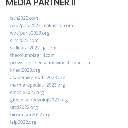
MEDIA PARTNER II
isth2022.com
p2b2pabi2023-makassar.com
wocfparis2023.org
sinc2023.com
scdlqatar2022-qa.com
thecolumbiagrill.com
provisionscheeseandwineshoppe.com
khedi2023.org
akademikgeriatri2023.org
marmarapediatri2023.org
emchie2023.org
girisimselradyoloji2022.org
utcd2022.org
biosensor2022.org
ialp2022.org