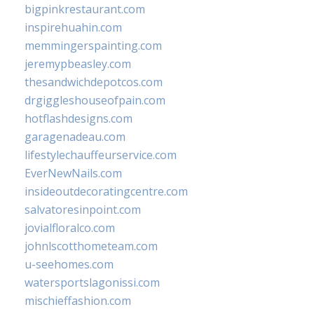
bigpinkrestaurant.com
inspirehuahin.com
memmingerspainting.com
jeremypbeasley.com
thesandwichdepotcos.com
drgiggleshouseofpain.com
hotflashdesigns.com
garagenadeau.com
lifestylechauffeurservice.com
EverNewNails.com
insideoutdecoratingcentre.com
salvatoresinpoint.com
jovialfloralco.com
johnlscotthometeam.com
u-seehomes.com
watersportslagonissi.com
mischieffashion.com