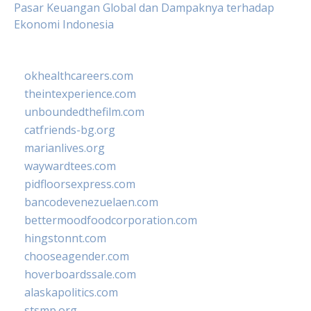
Pasar Keuangan Global dan Dampaknya terhadap
Ekonomi Indonesia
okhealthcareers.com
theintexperience.com
unboundedthefilm.com
catfriends-bg.org
marianlives.org
waywardtees.com
pidfloorsexpress.com
bancodevenezuelaen.com
bettermoodfoodcorporation.com
hingstonnt.com
chooseagender.com
hoverboardssale.com
alaskapolitics.com
stsmp.org