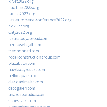
klivet2022.org
ifac-hms2022.org
taoms2022.org
iias-euromena-conference2022.org
ivd2022.org
csity2022.org
ibsarstudyabroad.com
bennusehgall.com
tsecincinnati.com
roderconstructiongroup.com
plazabatai.com
hawkscayresort.com
hellonquads.com
diarioanimales.com
decogaleri.com
unavozparadios.com
shoes-vert.com
elbotanicopanama.com