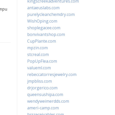
kingscreekadventures.com
antaeuslabs.com
ampu
purelycleanchemdry.com
WishOping.com
shoplegacee.com
bonvivantshop.com
CupPlante.com
mpzin.com
stcreal.com
PopUpFlea.com
valueml.com
rebeccatorresjewelry.com
jmpbliss.com
drjorgerico.com
queensushipa.com
wendyweimerdds.com
ameri-camp.com
hrsreceivables.com