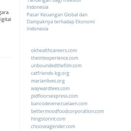
Tantangan bagi Investor
Indonesia
gara.
Pasar Keuangan Global dan
gital
Dampaknya terhadap Ekonomi
Indonesia
okhealthcareers.com
theintexperience.com
unboundedthefilm.com
catfriends-bg.org
marianlives.org
waywardtees.com
pidfloorsexpress.com
bancodevenezuelaen.com
bettermoodfoodcorporation.com
hingstonnt.com
chooseagender.com