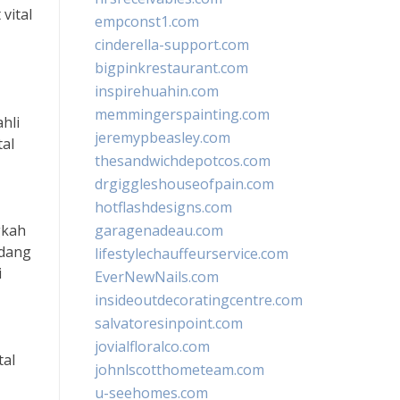
vital
empconst1.com
cinderella-support.com
bigpinkrestaurant.com
inspirehuahin.com
memmingerspainting.com
hli
jeremypbeasley.com
tal
thesandwichdepotcos.com
drgiggleshouseofpain.com
hotflashdesigns.com
gkah
garagenadeau.com
idang
lifestylechauffeurservice.com
i
EverNewNails.com
insideoutdecoratingcentre.com
salvatoresinpoint.com
jovialfloralco.com
tal
johnlscotthometeam.com
u-seehomes.com