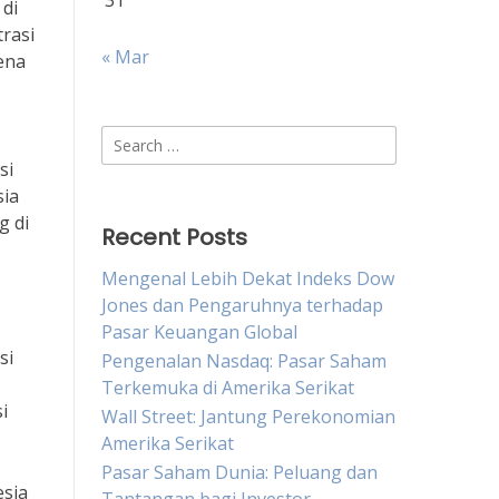
31
 di
trasi
« Mar
ena
s
Search
for:
si
sia
g di
Recent Posts
Mengenal Lebih Dekat Indeks Dow
Jones dan Pengaruhnya terhadap
Pasar Keuangan Global
si
Pengenalan Nasdaq: Pasar Saham
Terkemuka di Amerika Serikat
i
Wall Street: Jantung Perekonomian
Amerika Serikat
Pasar Saham Dunia: Peluang dan
esia