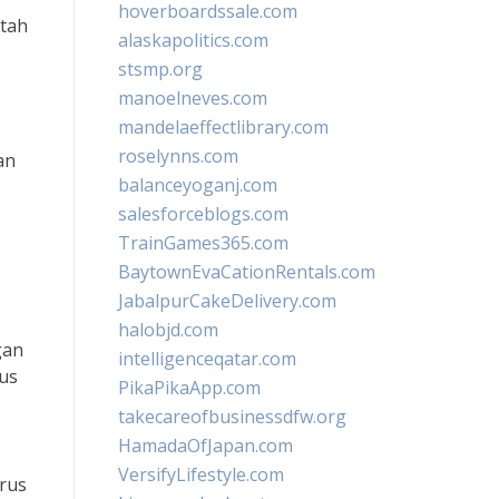
hoverboardssale.com
ntah
alaskapolitics.com
stsmp.org
manoelneves.com
mandelaeffectlibrary.com
roselynns.com
an
balanceyoganj.com
salesforceblogs.com
TrainGames365.com
BaytownEvaCationRentals.com
JabalpurCakeDelivery.com
halobjd.com
gan
intelligenceqatar.com
us
PikaPikaApp.com
takecareofbusinessdfw.org
HamadaOfJapan.com
VersifyLifestyle.com
rus