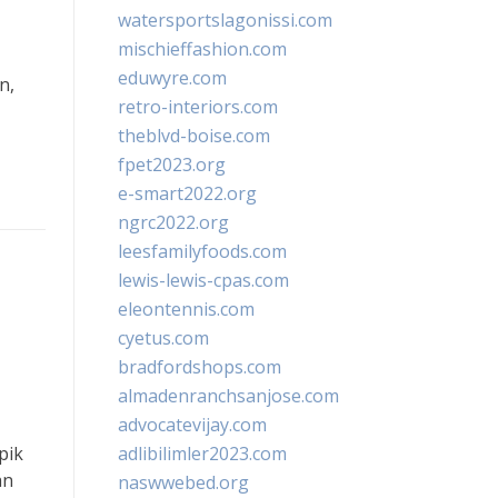
watersportslagonissi.com
mischieffashion.com
eduwyre.com
n,
retro-interiors.com
theblvd-boise.com
fpet2023.org
e-smart2022.org
ngrc2022.org
leesfamilyfoods.com
lewis-lewis-cpas.com
eleontennis.com
cyetus.com
bradfordshops.com
almadenranchsanjose.com
advocatevijay.com
pik
adlibilimler2023.com
an
naswwebed.org