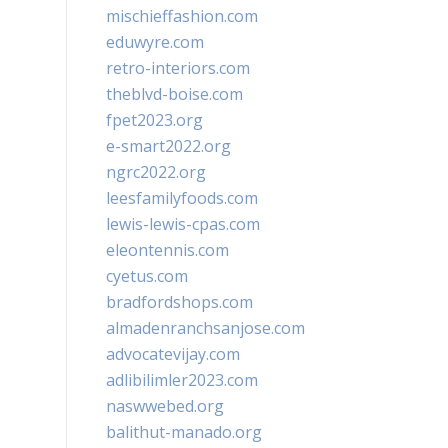
mischieffashion.com
eduwyre.com
retro-interiors.com
theblvd-boise.com
fpet2023.org
e-smart2022.org
ngrc2022.org
leesfamilyfoods.com
lewis-lewis-cpas.com
eleontennis.com
cyetus.com
bradfordshops.com
almadenranchsanjose.com
advocatevijay.com
adlibilimler2023.com
naswwebed.org
balithut-manado.org