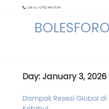
Skip
Call Us: +2782 444 YEAH
to
content
BOLESFORO
Day:
January 3, 2026
Dampak Resesi Global di 
Ketahui