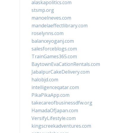
alaskapolitics.com
stsmp.org
manoelneves.com
mandelaeffectlibrary.com
roselynns.com
balanceyoganj.com
salesforceblogs.com
TrainGames365.com
BaytownEvaCationRentals.com
JabalpurCakeDelivery.com
halobjd.com
intelligenceqatar.com
PikaPikaApp.com
takecareofbusinessdfw.org
HamadaOfJapan.com
VersifyLifestyle.com
kingscreekadventures.com