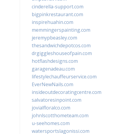
cinderella-support.com
bigpinkrestaurant.com
inspirehuahin.com
memmingerspainting.com
jeremypbeasley.com
thesandwichdepotcos.com
drgiggleshouseofpain.com
hotflashdesigns.com
garagenadeau.com
lifestylechauffeurservice.com
EverNewNails.com
insideoutdecoratingcentre.com
salvatoresinpoint.com
jovialfloralco.com
johnlscotthometeam.com
u-seehomes.com
watersportslagonissi.com