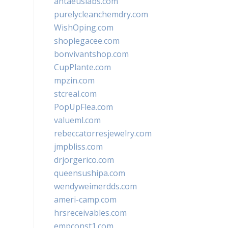
antaeuslabs.com
purelycleanchemdry.com
WishOping.com
shoplegacee.com
bonvivantshop.com
CupPlante.com
mpzin.com
stcreal.com
PopUpFlea.com
valueml.com
rebeccatorresjewelry.com
jmpbliss.com
drjorgerico.com
queensushipa.com
wendyweimerdds.com
ameri-camp.com
hrsreceivables.com
empconst1.com