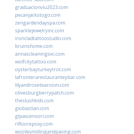
graduacionviu2023.com
pecanjackstogo.com
zengardendayspa.com
sparklejewelryinc.com
ironcladtattoostudio.com
bruinshome.com
annascleaningsvc.com
wolfcitytattoo.com
oysterbayturkeytrot.com
lafronterarestauranteybar.com
lilyandrosetearoom.com
olivesburgberrypatch.com
theslushkids.com
giobastian.com
glpascensori.com
rifloorepoxy.com
woolleymillingandpaving.com