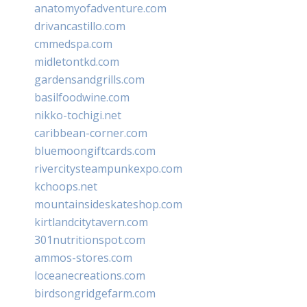
anatomyofadventure.com
drivancastillo.com
cmmedspa.com
midletontkd.com
gardensandgrills.com
basilfoodwine.com
nikko-tochigi.net
caribbean-corner.com
bluemoongiftcards.com
rivercitysteampunkexpo.com
kchoops.net
mountainsideskateshop.com
kirtlandcitytavern.com
301nutritionspot.com
ammos-stores.com
loceanecreations.com
birdsongridgefarm.com