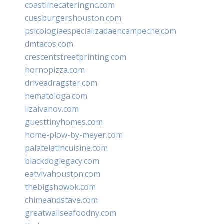
coastlinecateringnc.com
cuesburgershouston.com
psicologiaespecializadaencampeche.com
dmtacos.com
crescentstreetprinting.com
hornopizza.com
driveadragster.com
hematologa.com
lizaivanov.com
guesttinyhomes.com
home-plow-by-meyer.com
palatelatincuisine.com
blackdoglegacy.com
eatvivahouston.com
thebigshowok.com
chimeandstave.com
greatwallseafoodny.com