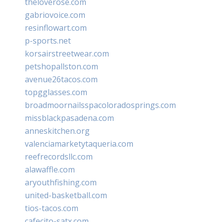
theloverose.com
gabriovoice.com
resinflowart.com
p-sports.net
korsairstreetwear.com
petshopallston.com
avenue26tacos.com
topgglasses.com
broadmoornailsspacoloradosprings.com
missblackpasadena.com
anneskitchen.org
valenciamarketytaqueria.com
reefrecordsllc.com
alawaffle.com
aryouthfishing.com
united-basketball.com
tios-tacos.com
cafecito-satx.com