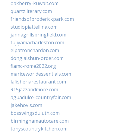
oakberry-kuwait.com
quartzliterary.com
friendsofbroderickpark.com
studiopiattellina.com
jannagrillspringfield.com
fujiyamacharleston.com
elpatronchardon.com
donglaishun-order.com
fiamc-rome2022.org
mariceworldessentials.com
lafisheriarestaurant.com
915jazzandmore.com
aguadulce-countryfair.com
jakehovis.com
bosswingsduluth.com
birminghamautocare.com
tonyscountrykitchen.com