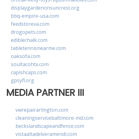
displaygardenonsuncrest.org
bbq-empire-usa.com
feedstoreva.com
drogopets.com
ediblechalk.com
tabletennisnearme.com
oaksofa.com
soultacohtx.com
capishcaps.com
gpsyfl.org
MEDIA PARTNER III
vwrepairarlington.com
cleaningservicebaltimore-md.com
beckslandscapeandfence.com
vistaaltadelveramendi.com