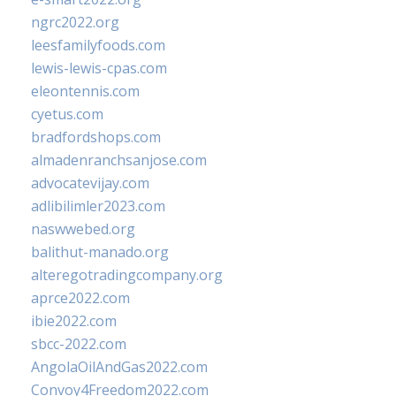
ngrc2022.org
leesfamilyfoods.com
lewis-lewis-cpas.com
eleontennis.com
cyetus.com
bradfordshops.com
almadenranchsanjose.com
advocatevijay.com
adlibilimler2023.com
naswwebed.org
balithut-manado.org
alteregotradingcompany.org
aprce2022.com
ibie2022.com
sbcc-2022.com
AngolaOilAndGas2022.com
Convoy4Freedom2022.com