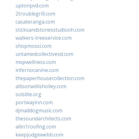
uptonpvd.com
2troublegrill.com
casateranga.com
sticksandstonesstudiooh.com
walkers-treeservice.com
shopmossi.com
untamedcollectivesd.com
mxpwellness.com
infernocanine.com
thepaperhousecollection.com
allisonwillisholley.com
solslite.org
portwayinn.com
djmaddogmusic.com
thesoundarchitects.com
allin1roofing.com
keepjudgewebb.com