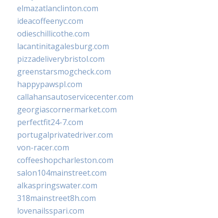
elmazatlanclinton.com
ideacoffeenyc.com
odieschillicothe.com
lacantinitagalesburg.com
pizzadeliverybristol.com
greenstarsmogcheck.com
happypawspl.com
callahansautoservicecenter.com
georgiascornermarket.com
perfectfit24-7.com
portugalprivatedriver.com
von-racer.com
coffeeshopcharleston.com
salon104mainstreet.com
alkaspringswater.com
318mainstreet8h.com
lovenailsspari.com