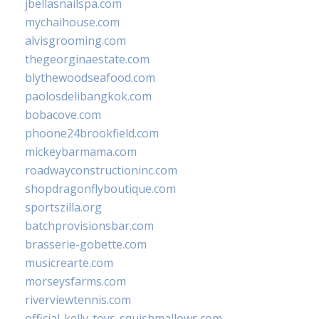
jbellasnailspa.com
mychaihouse.com
alvisgrooming.com
thegeorginaestate.com
blythewoodseafood.com
paolosdelibangkok.com
bobacove.com
phoone24brookfield.com
mickeybarmama.com
roadwayconstructioninc.com
shopdragonflyboutique.com
sportszilla.org
batchprovisionsbar.com
brasserie-gobette.com
musicrearte.com
morseysfarms.com
riverviewtennis.com
official-kelly-toys-squishmallows.com