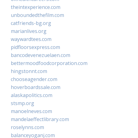
theintexperience.com
unboundedthefilm.com
catfriends-bg.org
marianlives.org
waywardtees.com
pidfloorsexpress.com
bancodevenezuelaen.com
bettermoodfoodcorporation.com
hingstonnt.com
chooseagender.com
hoverboardssale.com
alaskapolitics.com
stsmp.org
manoelneves.com
mandelaeffectlibrary.com
roselynns.com
balanceyoganj.com