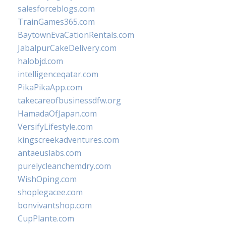
salesforceblogs.com
TrainGames365.com
BaytownEvaCationRentals.com
JabalpurCakeDelivery.com
halobjd.com
intelligenceqatar.com
PikaPikaApp.com
takecareofbusinessdfw.org
HamadaOfJapan.com
VersifyLifestyle.com
kingscreekadventures.com
antaeuslabs.com
purelycleanchemdry.com
WishOping.com
shoplegacee.com
bonvivantshop.com
CupPlante.com