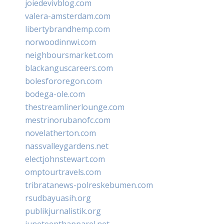
joiedevivblog.com
valera-amsterdam.com
libertybrandhemp.com
norwoodinnwi.com
neighboursmarket.com
blackanguscareers.com
bolesfororegon.com
bodega-ole.com
thestreamlinerlounge.com
mestrinorubanofc.com
novelatherton.com
nassvalleygardens.net
electjohnstewart.com
omptourtravels.com
tribratanews-polreskebumen.com
rsudbayuasih.org
publikjurnalistik.org
juneteenthapparel.net