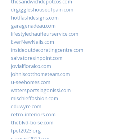
thesandwichdepotcos.com
drgiggleshouseofpain.com
hotflashdesigns.com
garagenadeau.com
lifestylechauffeurservice.com
EverNewNails.com
insideoutdecoratingcentre.com
salvatoresinpoint.com
jovialfloralco.com
johnlscotthometeam.com
u-seehomes.com
watersportslagonissi.com
mischieffashion.com
eduwyre.com
retro-interiors.com
theblvd-boise.com
fpet2023.org
e-smart2022.org