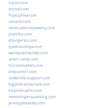
mpzin.com
stcreal.com
PopUpFlea.com
valueml.com
rebeccatorresjewelry.com
jmpbliss.com
drjorgerico.com
queensushipa.com
wendyweimerdds.com
ameri-camp.com
hrsreceivables.com
empconst1.com
cinderella-support.com
bigpinkrestaurant.com
inspirehuahin.com
memmingerspainting.com
jeremypbeasley.com