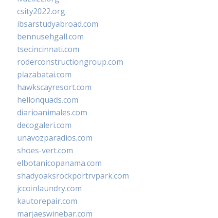
csity2022.org
ibsarstudyabroad.com
bennusehgall.com
tsecincinnati.com
roderconstructiongroup.com
plazabatai.com
hawkscayresort.com
hellonquads.com
diarioanimales.com
decogaleri.com
unavozparadios.com
shoes-vert.com
elbotanicopanama.com
shadyoaksrockportrvpark.com
jccoinlaundry.com
kautorepair.com
marjaeswinebar.com