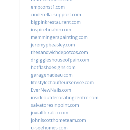
empconst1.com
cinderella-support.com
bigpinkrestaurant.com
inspirehuahin.com
memmingerspainting.com
jeremypbeasley.com
thesandwichdepotcos.com
drgiggleshouseofpain.com
hotflashdesigns.com
garagenadeau.com
lifestylechauffeurservice.com
EverNewNails.com
insideoutdecoratingcentre.com
salvatoresinpoint.com
jovialfloralco.com
johnlscotthometeam.com
u-seehomes.com