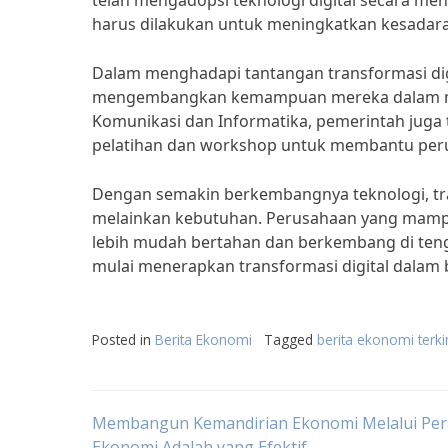
telah mengadopsi teknologi digital secara me
harus dilakukan untuk meningkatkan kesadara
Dalam menghadapi tantangan transformasi digit
mengembangkan kemampuan mereka dalam men
Komunikasi dan Informatika, pemerintah jug
pelatihan dan workshop untuk membantu peru
Dengan semakin berkembangnya teknologi, trans
melainkan kebutuhan. Perusahaan yang mamp
lebih mudah bertahan dan berkembang di tenga
mulai menerapkan transformasi digital dalam 
Posted in
Berita Ekonomi
Tagged
berita ekonomi terki
Post
Membangun Kemandirian Ekonomi Melalui Pe
Ekonomi Adalah yang Efektif