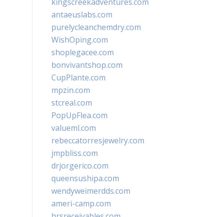
kingscreekadventures.com
antaeuslabs.com
purelycleanchemdry.com
WishOping.com
shoplegacee.com
bonvivantshop.com
CupPlante.com
mpzin.com
stcreal.com
PopUpFlea.com
valueml.com
rebeccatorresjewelry.com
jmpbliss.com
drjorgerico.com
queensushipa.com
wendyweimerdds.com
ameri-camp.com
hrsreceivables.com