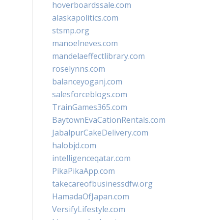
hoverboardssale.com
alaskapolitics.com
stsmp.org
manoelneves.com
mandelaeffectlibrary.com
roselynns.com
balanceyoganj.com
salesforceblogs.com
TrainGames365.com
BaytownEvaCationRentals.com
JabalpurCakeDelivery.com
halobjd.com
intelligenceqatar.com
PikaPikaApp.com
takecareofbusinessdfw.org
HamadaOfJapan.com
VersifyLifestyle.com