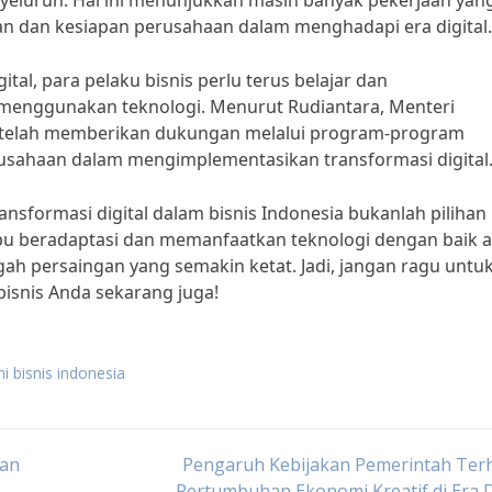
nyeluruh. Hal ini menunjukkan masih banyak pekerjaan yan
n dan kesiapan perusahaan dalam menghadapi era digital.
al, para pelaku bisnis perlu terus belajar dan
ggunakan teknologi. Menurut Rudiantara, Menteri
a telah memberikan dukungan melalui program-program
sahaan dalam mengimplementasikan transformasi digital
formasi digital dalam bisnis Indonesia bukanlah pilihan l
u beradaptasi dan memanfaatkan teknologi dengan baik 
h persaingan yang semakin ketat. Jadi, jangan ragu untu
bisnis Anda sekarang juga!
ni bisnis indonesia
ran
Pengaruh Kebijakan Pemerintah Ter
Pertumbuhan Ekonomi Kreatif di Era D