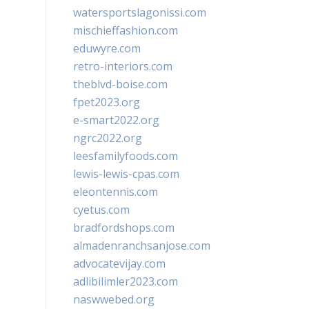
watersportslagonissi.com
mischieffashion.com
eduwyre.com
retro-interiors.com
theblvd-boise.com
fpet2023.org
e-smart2022.org
ngrc2022.org
leesfamilyfoods.com
lewis-lewis-cpas.com
eleontennis.com
cyetus.com
bradfordshops.com
almadenranchsanjose.com
advocatevijay.com
adlibilimler2023.com
naswwebed.org