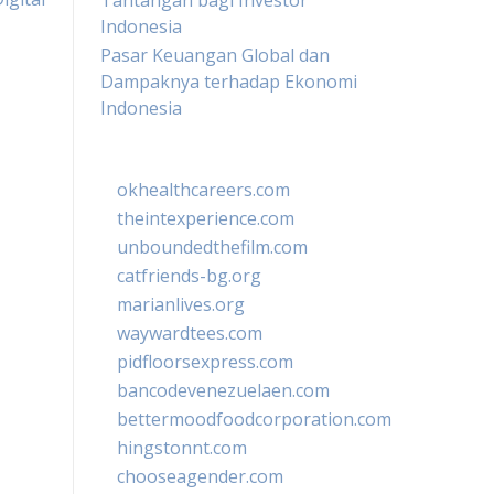
Tantangan bagi Investor
Indonesia
Pasar Keuangan Global dan
Dampaknya terhadap Ekonomi
Indonesia
okhealthcareers.com
theintexperience.com
unboundedthefilm.com
catfriends-bg.org
marianlives.org
waywardtees.com
pidfloorsexpress.com
bancodevenezuelaen.com
bettermoodfoodcorporation.com
hingstonnt.com
chooseagender.com