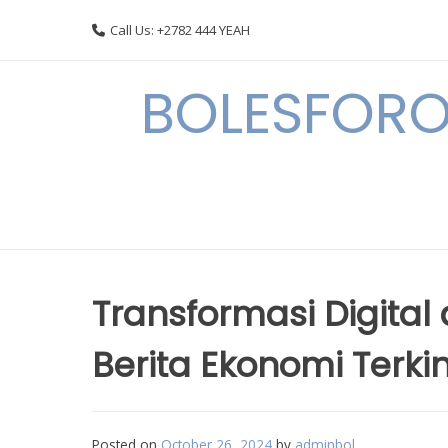
Skip
Call Us: +2782 444 YEAH
to
content
BOLESFORO
Transformasi Digital
Berita Ekonomi Terkin
Posted on
October 26, 2024
by
adminbol