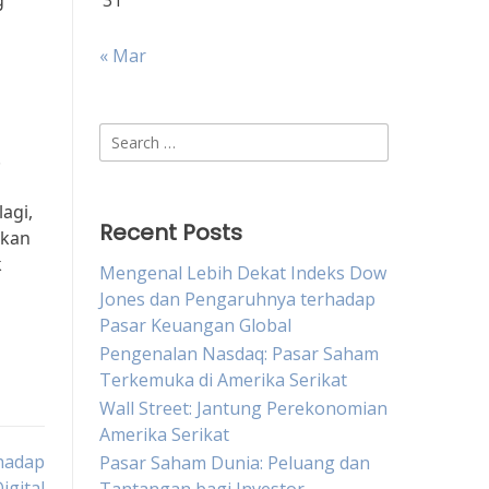
g
31
« Mar
Search
.
for:
agi,
Recent Posts
akan
k
Mengenal Lebih Dekat Indeks Dow
Jones dan Pengaruhnya terhadap
Pasar Keuangan Global
Pengenalan Nasdaq: Pasar Saham
Terkemuka di Amerika Serikat
Wall Street: Jantung Perekonomian
Amerika Serikat
hadap
Pasar Saham Dunia: Peluang dan
igital