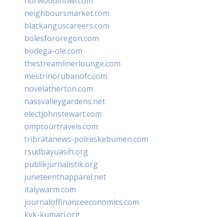
norwoodinnwi.com
neighboursmarket.com
blackanguscareers.com
bolesfororegon.com
bodega-ole.com
thestreamlinerlounge.com
mestrinorubanofc.com
novelatherton.com
nassvalleygardens.net
electjohnstewart.com
omptourtravels.com
tribratanews-polreskebumen.com
rsudbayuasih.org
publikjurnalistik.org
juneteenthapparel.net
italywarm.com
journaloffinanceeconomics.com
kvk-kumari.org