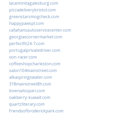
lacantinitagalesburg.com
pizzadeliverybristol.com
greenstarsmogcheck.com
happypawspl.com
callahansautoservicecenter.com
georgiascornermarket.com
perfectfit24-7.com
portugalprivatedriver.com
von-racer.com
coffeeshopcharleston.com
salon104mainstreet.com
alkaspringswater.com
318mainstreet8h.com
lovenailsspari.com
oakberry-kuwait.com
quartzliterary.com
friendsofbroderickpark.com