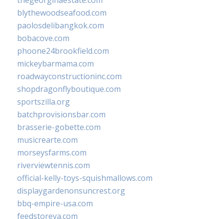
thegeorginaestate.com
blythewoodseafood.com
paolosdelibangkok.com
bobacove.com
phoone24brookfield.com
mickeybarmama.com
roadwayconstructioninc.com
shopdragonflyboutique.com
sportszilla.org
batchprovisionsbar.com
brasserie-gobette.com
musicrearte.com
morseysfarms.com
riverviewtennis.com
official-kelly-toys-squishmallows.com
displaygardenonsuncrest.org
bbq-empire-usa.com
feedstoreva.com