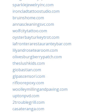
sparklejewelryinc.com
ironcladtattoostudio.com
bruinshome.com
annascleaningsvc.com
wolfcitytattoo.com
oysterbayturkeytrot.com
lafronterarestauranteybar.com
lilyandrosetearoom.com
olivesburgberrypatch.com
theslushkids.com
giobastian.com
glpascensori.com
rifloorepoxy.com
woolleymillingandpaving.com
uptonpvd.com
2troublegrill.com
casateranga.com