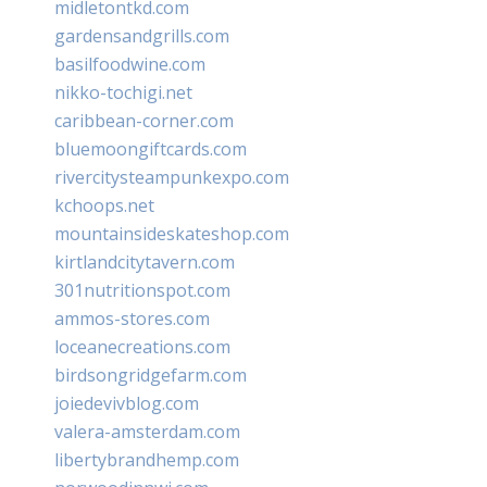
midletontkd.com
gardensandgrills.com
basilfoodwine.com
nikko-tochigi.net
caribbean-corner.com
bluemoongiftcards.com
rivercitysteampunkexpo.com
kchoops.net
mountainsideskateshop.com
kirtlandcitytavern.com
301nutritionspot.com
ammos-stores.com
loceanecreations.com
birdsongridgefarm.com
joiedevivblog.com
valera-amsterdam.com
libertybrandhemp.com