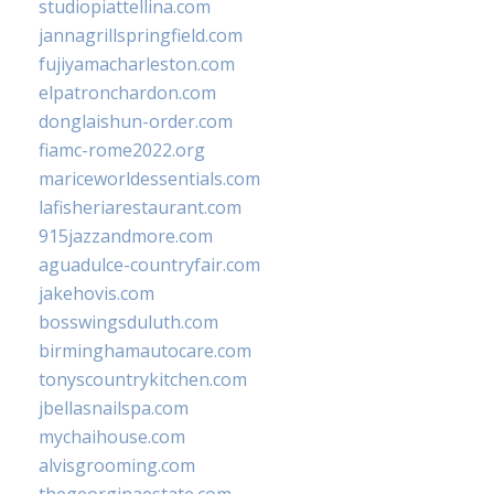
studiopiattellina.com
jannagrillspringfield.com
fujiyamacharleston.com
elpatronchardon.com
donglaishun-order.com
fiamc-rome2022.org
mariceworldessentials.com
lafisheriarestaurant.com
915jazzandmore.com
aguadulce-countryfair.com
jakehovis.com
bosswingsduluth.com
birminghamautocare.com
tonyscountrykitchen.com
jbellasnailspa.com
mychaihouse.com
alvisgrooming.com