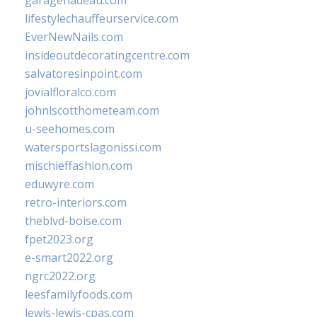
garagenadeau.com
lifestylechauffeurservice.com
EverNewNails.com
insideoutdecoratingcentre.com
salvatoresinpoint.com
jovialfloralco.com
johnlscotthometeam.com
u-seehomes.com
watersportslagonissi.com
mischieffashion.com
eduwyre.com
retro-interiors.com
theblvd-boise.com
fpet2023.org
e-smart2022.org
ngrc2022.org
leesfamilyfoods.com
lewis-lewis-cpas.com