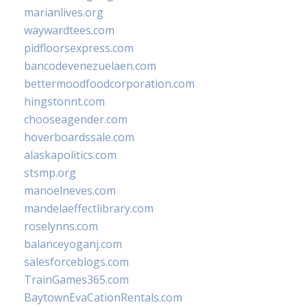
marianlives.org
waywardtees.com
pidfloorsexpress.com
bancodevenezuelaen.com
bettermoodfoodcorporation.com
hingstonnt.com
chooseagender.com
hoverboardssale.com
alaskapolitics.com
stsmp.org
manoelneves.com
mandelaeffectlibrary.com
roselynns.com
balanceyoganj.com
salesforceblogs.com
TrainGames365.com
BaytownEvaCationRentals.com