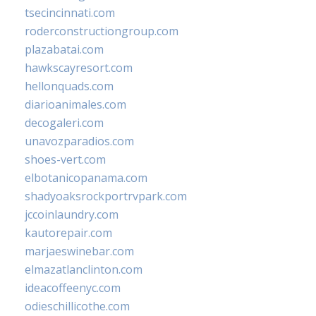
tsecincinnati.com
roderconstructiongroup.com
plazabatai.com
hawkscayresort.com
hellonquads.com
diarioanimales.com
decogaleri.com
unavozparadios.com
shoes-vert.com
elbotanicopanama.com
shadyoaksrockportrvpark.com
jccoinlaundry.com
kautorepair.com
marjaeswinebar.com
elmazatlanclinton.com
ideacoffeenyc.com
odieschillicothe.com