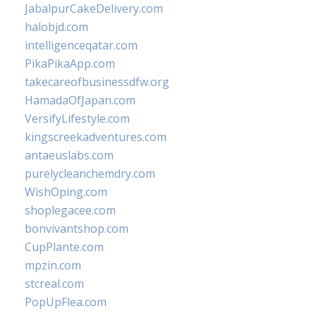
JabalpurCakeDelivery.com
halobjd.com
intelligenceqatar.com
PikaPikaApp.com
takecareofbusinessdfw.org
HamadaOfJapan.com
VersifyLifestyle.com
kingscreekadventures.com
antaeuslabs.com
purelycleanchemdry.com
WishOping.com
shoplegacee.com
bonvivantshop.com
CupPlante.com
mpzin.com
stcreal.com
PopUpFlea.com