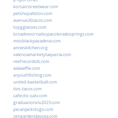
korsairstreetwear.com
petshopallston.com
avenue26tacos.com
topgglasses.com
broadmoornailsspacoloradosprings.com
missblackpasadena.com
anneskitchen.org
valenciamarketytaqueria.com
reefrecordsllc.com
alawaffle.com
aryouthfishing.com
united-basketball.com
tios-tacos.com
cafecito-satx.com
graduacionviu2023.com
pecanjackstogo.com
zengardendayspa.com