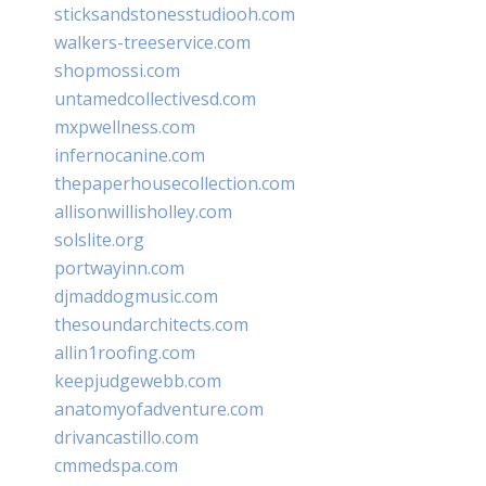
sticksandstonesstudiooh.com
walkers-treeservice.com
shopmossi.com
untamedcollectivesd.com
mxpwellness.com
infernocanine.com
thepaperhousecollection.com
allisonwillisholley.com
solslite.org
portwayinn.com
djmaddogmusic.com
thesoundarchitects.com
allin1roofing.com
keepjudgewebb.com
anatomyofadventure.com
drivancastillo.com
cmmedspa.com