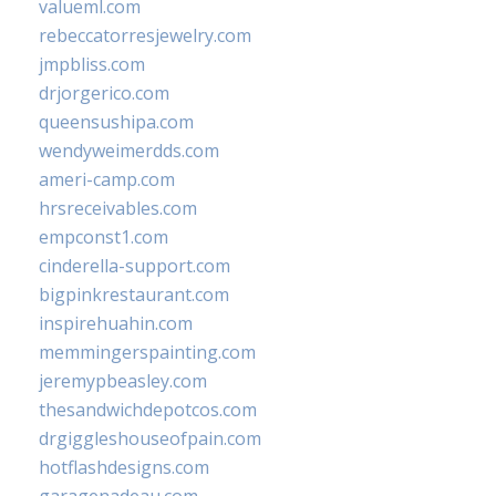
valueml.com
rebeccatorresjewelry.com
jmpbliss.com
drjorgerico.com
queensushipa.com
wendyweimerdds.com
ameri-camp.com
hrsreceivables.com
empconst1.com
cinderella-support.com
bigpinkrestaurant.com
inspirehuahin.com
memmingerspainting.com
jeremypbeasley.com
thesandwichdepotcos.com
drgiggleshouseofpain.com
hotflashdesigns.com