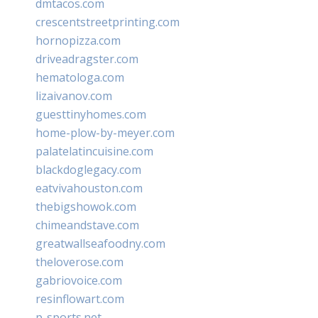
dmtacos.com
crescentstreetprinting.com
hornopizza.com
driveadragster.com
hematologa.com
lizaivanov.com
guesttinyhomes.com
home-plow-by-meyer.com
palatelatincuisine.com
blackdoglegacy.com
eatvivahouston.com
thebigshowok.com
chimeandstave.com
greatwallseafoodny.com
theloverose.com
gabriovoice.com
resinflowart.com
p-sports.net