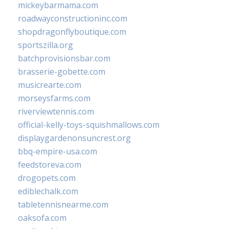
mickeybarmama.com
roadwayconstructioninc.com
shopdragonflyboutique.com
sportszilla.org
batchprovisionsbar.com
brasserie-gobette.com
musicrearte.com
morseysfarms.com
riverviewtennis.com
official-kelly-toys-squishmallows.com
displaygardenonsuncrest.org
bbq-empire-usa.com
feedstoreva.com
drogopets.com
ediblechalk.com
tabletennisnearme.com
oaksofa.com