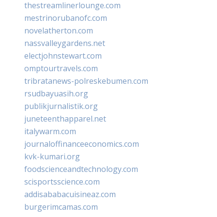
thestreamlinerlounge.com
mestrinorubanofc.com
novelatherton.com
nassvalleygardens.net
electjohnstewart.com
omptourtravels.com
tribratanews-polreskebumen.com
rsudbayuasih.org
publikjurnalistik.org
juneteenthapparel.net
italywarm.com
journaloffinanceeconomics.com
kvk-kumari.org
foodscienceandtechnology.com
scisportsscience.com
addisababacuisineaz.com
burgerimcamas.com