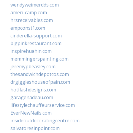
wendyweimerdds.com
ameri-camp.com
hrsreceivables.com
empconst1.com
cinderella-support.com
bigpinkrestaurant.com
inspirehuahin.com
memmingerspainting.com
jeremypbeasley.com
thesandwichdepotcos.com
drgiggleshouseofpain.com
hotflashdesigns.com
garagenadeau.com
lifestylechauffeurservice.com
EverNewNails.com
insideoutdecoratingcentre.com
salvatoresinpoint.com