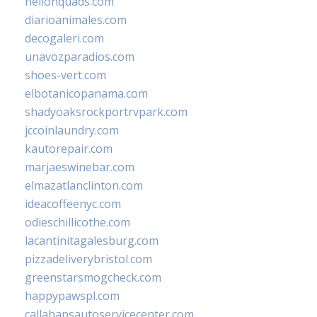
hellonquads.com
diarioanimales.com
decogaleri.com
unavozparadios.com
shoes-vert.com
elbotanicopanama.com
shadyoaksrockportrvpark.com
jccoinlaundry.com
kautorepair.com
marjaeswinebar.com
elmazatlanclinton.com
ideacoffeenyc.com
odieschillicothe.com
lacantinitagalesburg.com
pizzadeliverybristol.com
greenstarsmogcheck.com
happypawspl.com
callahansautoservicecenter.com