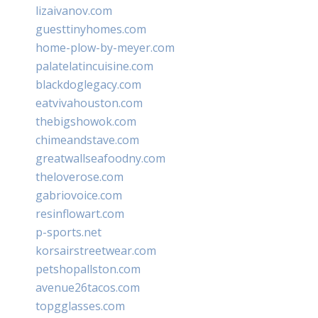
lizaivanov.com
guesttinyhomes.com
home-plow-by-meyer.com
palatelatincuisine.com
blackdoglegacy.com
eatvivahouston.com
thebigshowok.com
chimeandstave.com
greatwallseafoodny.com
theloverose.com
gabriovoice.com
resinflowart.com
p-sports.net
korsairstreetwear.com
petshopallston.com
avenue26tacos.com
topgglasses.com