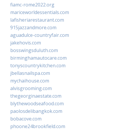
fiamc-rome2022.org
mariceworldessentials.com
lafisheriarestaurant.com
915jazzandmore.com
aguadulce-countryfair.com
jakehovis.com
bosswingsduluth.com
birminghamautocare.com
tonyscountrykitchen.com
jbellasnailspa.com
mychaihouse.com
alvisgrooming.com
thegeorginaestate.com
blythewoodseafood.com
paolosdelibangkok.com
bobacove.com
phoone24brookfield.com