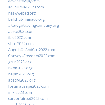
advocatevijay.com
adlibilimler2023.com
naswwebed.org
balithut-manado.org
alteregotradingcompany.org
aprce2022.com
ibie2022.com
sbcc-2022.com
AngolaOilAndGas2022.com
Convoy4Freedom2022.com
grur2023.org
hkhk2023.org
napm2023.org
apsdfd2023.org
forumausape2023.com
imkl2023.com
careerfaircsd2023.com
apsth2023.com