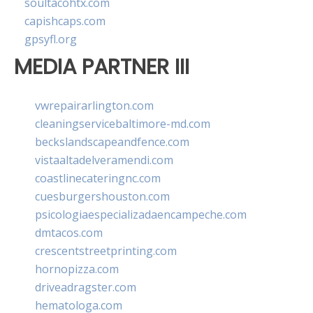
soultacohtx.com
capishcaps.com
gpsyfl.org
MEDIA PARTNER III
vwrepairarlington.com
cleaningservicebaltimore-md.com
beckslandscapeandfence.com
vistaaltadelveramendi.com
coastlinecateringnc.com
cuesburgershouston.com
psicologiaespecializadaencampeche.com
dmtacos.com
crescentstreetprinting.com
hornopizza.com
driveadragster.com
hematologa.com