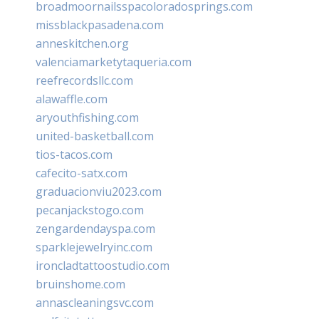
broadmoornailsspacoloradosprings.com
missblackpasadena.com
anneskitchen.org
valenciamarketytaqueria.com
reefrecordsllc.com
alawaffle.com
aryouthfishing.com
united-basketball.com
tios-tacos.com
cafecito-satx.com
graduacionviu2023.com
pecanjackstogo.com
zengardendayspa.com
sparklejewelryinc.com
ironcladtattoostudio.com
bruinshome.com
annascleaningsvc.com