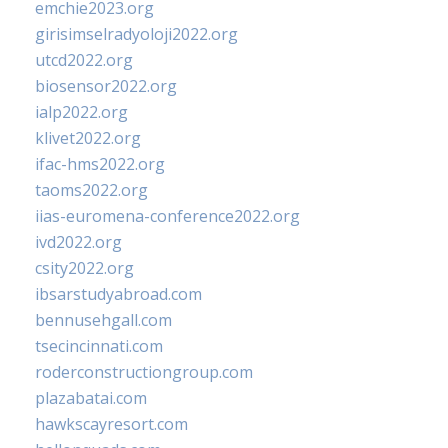
emchie2023.org
girisimselradyoloji2022.org
utcd2022.org
biosensor2022.org
ialp2022.org
klivet2022.org
ifac-hms2022.org
taoms2022.org
iias-euromena-conference2022.org
ivd2022.org
csity2022.org
ibsarstudyabroad.com
bennusehgall.com
tsecincinnati.com
roderconstructiongroup.com
plazabatai.com
hawkscayresort.com