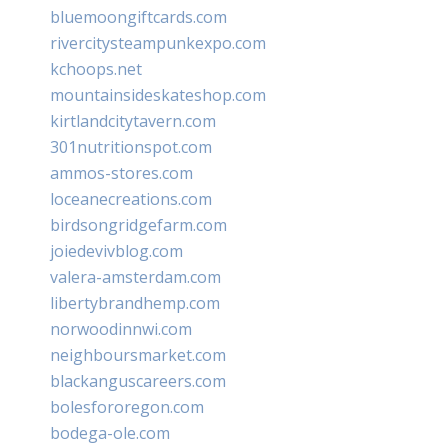
bluemoongiftcards.com
rivercitysteampunkexpo.com
kchoops.net
mountainsideskateshop.com
kirtlandcitytavern.com
301nutritionspot.com
ammos-stores.com
loceanecreations.com
birdsongridgefarm.com
joiedevivblog.com
valera-amsterdam.com
libertybrandhemp.com
norwoodinnwi.com
neighboursmarket.com
blackanguscareers.com
bolesfororegon.com
bodega-ole.com