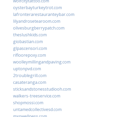
wolfcitytattoo.com
oysterbayturkeytrot.com
lafronterarestauranteybar.com
lilyandrosetearoom.com
olivesburgberrypatch.com
theslushkids.com
giobastian.com
glpascensori.com
rifloorepoxy.com
woolleymillingandpaving.com
uptonpvd.com
2troublegrill.com
casateranga.com
sticksandstonesstudiooh.com
walkers-treeservice.com
shopmossi.com
untamedcollectivesd.com
mxpwellness.com