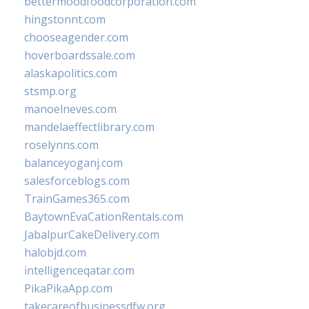
bettermoodfoodcorporation.com
hingstonnt.com
chooseagender.com
hoverboardssale.com
alaskapolitics.com
stsmp.org
manoelneves.com
mandelaeffectlibrary.com
roselynns.com
balanceyoganj.com
salesforceblogs.com
TrainGames365.com
BaytownEvaCationRentals.com
JabalpurCakeDelivery.com
halobjd.com
intelligenceqatar.com
PikaPikaApp.com
takecareofbusinessdfw.org