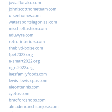
jovialfloralco.com
johnlscotthometeam.com
u-seehomes.com
watersportslagonissi.com
mischieffashion.com
eduwyre.com
retro-interiors.com
theblvd-boise.com
fpet2023.org
e-smart2022.org
ngrc2022.org
leesfamilyfoods.com
lewis-lewis-cpas.com
eleontennis.com
cyetus.com
bradfordshops.com
almadenranchsanjose.com