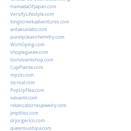
HamadaOfJapan.com
VersifyLifestyle.com
kingscreekadventures.com
antaeuslabs.com
purelycleanchemdry.com
WishOping.com
shoplegacee.com
bonvivantshop.com
CupPlante.com
mpzin.com
stcreal.com
PopUpFlea.com
valueml.com
rebeccatorresjewelry.com
jmpbliss.com
drjorgerico.com
queensushipa.com