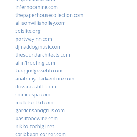
infernocanine.com
thepaperhousecollection.com
allisonwillisholley.com
solslite.org
portwayinn.com
djmaddogmusic.com
thesoundarchitects.com
allin1roofing.com
keepjudgewebb.com
anatomyofadventure.com
drivancastillo.com
cmmedspa.com
midletontkd.com
gardensandgrills.com
basilfoodwine.com
nikko-tochigi.net
caribbean-corner.com