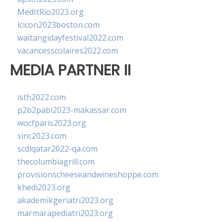
MedItRio2023.org
lcicon2023boston.com
waitangidayfestival2022.com
vacancesscolaires2022.com
MEDIA PARTNER II
isth2022.com
p2b2pabi2023-makassar.com
wocfparis2023.org
sinc2023.com
scdlqatar2022-qa.com
thecolumbiagrill.com
provisionscheeseandwineshoppe.com
khedi2023.org
akademikgeriatri2023.org
marmarapediatri2023.org