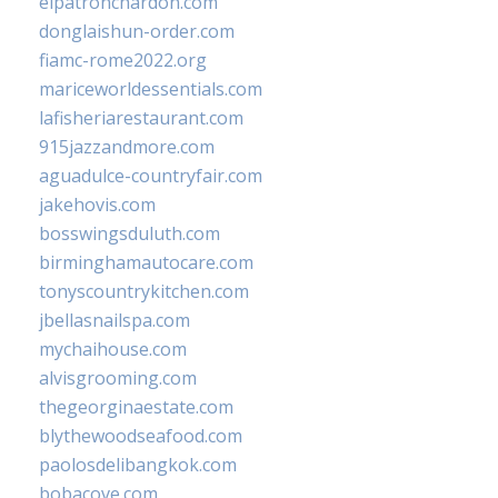
elpatronchardon.com
donglaishun-order.com
fiamc-rome2022.org
mariceworldessentials.com
lafisheriarestaurant.com
915jazzandmore.com
aguadulce-countryfair.com
jakehovis.com
bosswingsduluth.com
birminghamautocare.com
tonyscountrykitchen.com
jbellasnailspa.com
mychaihouse.com
alvisgrooming.com
thegeorginaestate.com
blythewoodseafood.com
paolosdelibangkok.com
bobacove.com