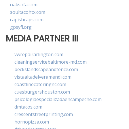
oaksofa.com
soultacohtx.com
capishcaps.com
gpsyfl.org
MEDIA PARTNER III
vwrepairarlington.com
cleaningservicebaltimore-md.com
beckslandscapeandfence.com
vistaaltadelveramendi.com
coastlinecateringnc.com
cuesburgershouston.com
psicologiaespecializadaencampeche.com
dmtacos.com
crescentstreetprinting.com
hornopizza.com