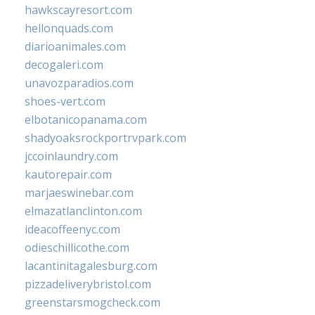
hawkscayresort.com
hellonquads.com
diarioanimales.com
decogaleri.com
unavozparadios.com
shoes-vert.com
elbotanicopanama.com
shadyoaksrockportrvpark.com
jccoinlaundry.com
kautorepair.com
marjaeswinebar.com
elmazatlanclinton.com
ideacoffeenyc.com
odieschillicothe.com
lacantinitagalesburg.com
pizzadeliverybristol.com
greenstarsmogcheck.com