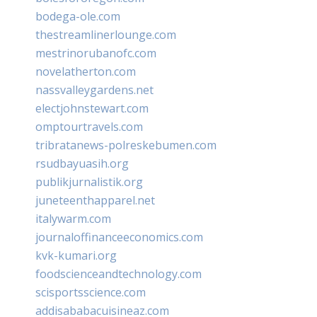
bodega-ole.com
thestreamlinerlounge.com
mestrinorubanofc.com
novelatherton.com
nassvalleygardens.net
electjohnstewart.com
omptourtravels.com
tribratanews-polreskebumen.com
rsudbayuasih.org
publikjurnalistik.org
juneteenthapparel.net
italywarm.com
journaloffinanceeconomics.com
kvk-kumari.org
foodscienceandtechnology.com
scisportsscience.com
addisababacuisineaz.com