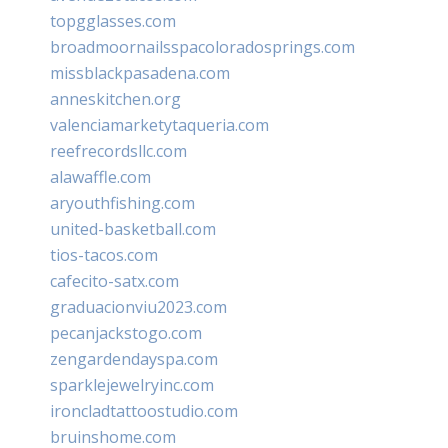
topgglasses.com
broadmoornailsspacoloradosprings.com
missblackpasadena.com
anneskitchen.org
valenciamarketytaqueria.com
reefrecordsllc.com
alawaffle.com
aryouthfishing.com
united-basketball.com
tios-tacos.com
cafecito-satx.com
graduacionviu2023.com
pecanjackstogo.com
zengardendayspa.com
sparklejewelryinc.com
ironcladtattoostudio.com
bruinshome.com