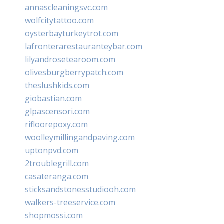
annascleaningsvc.com
wolfcitytattoo.com
oysterbayturkeytrot.com
lafronterarestauranteybar.com
lilyandrosetearoom.com
olivesburgberrypatch.com
theslushkids.com
giobastian.com
glpascensori.com
rifloorepoxy.com
woolleymillingandpaving.com
uptonpvd.com
2troublegrill.com
casateranga.com
sticksandstonesstudiooh.com
walkers-treeservice.com
shopmossi.com