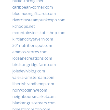
nikko-tochigi.net
caribbean-corner.com
bluemoongiftcards.com
rivercitysteampunkexpo.com
kchoops.net
mountainsideskateshop.com
kirtlandcitytavern.com
301nutritionspot.com
ammos-stores.com
loceanecreations.com
birdsongridgefarm.com
joiedevivblog.com
valera-amsterdam.com
libertybrandhemp.com
norwoodinnwi.com
neighboursmarket.com
blackanguscareers.com
bolesfororegon.com