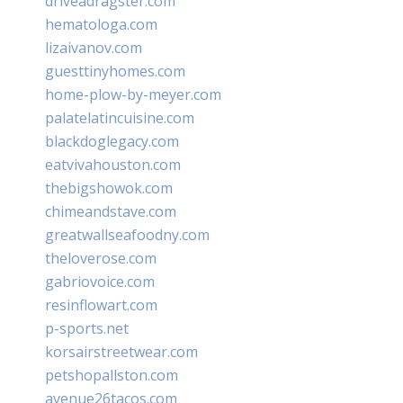
driveadragster.com
hematologa.com
lizaivanov.com
guesttinyhomes.com
home-plow-by-meyer.com
palatelatincuisine.com
blackdoglegacy.com
eatvivahouston.com
thebigshowok.com
chimeandstave.com
greatwallseafoodny.com
theloverose.com
gabriovoice.com
resinflowart.com
p-sports.net
korsairstreetwear.com
petshopallston.com
avenue26tacos.com