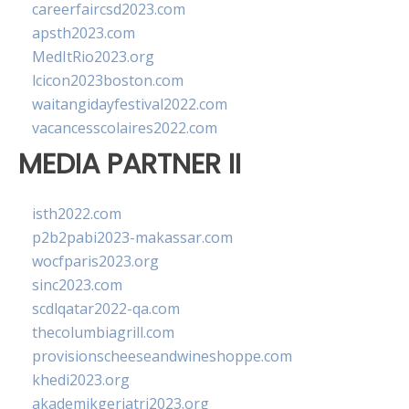
careerfaircsd2023.com
apsth2023.com
MedItRio2023.org
lcicon2023boston.com
waitangidayfestival2022.com
vacancesscolaires2022.com
MEDIA PARTNER II
isth2022.com
p2b2pabi2023-makassar.com
wocfparis2023.org
sinc2023.com
scdlqatar2022-qa.com
thecolumbiagrill.com
provisionscheeseandwineshoppe.com
khedi2023.org
akademikgeriatri2023.org