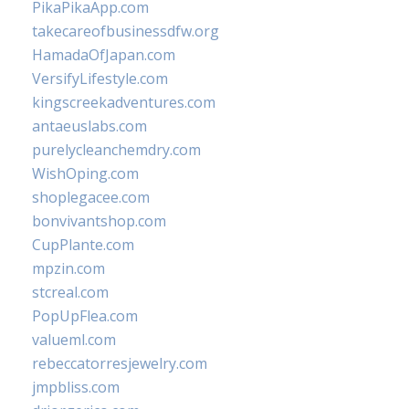
PikaPikaApp.com
takecareofbusinessdfw.org
HamadaOfJapan.com
VersifyLifestyle.com
kingscreekadventures.com
antaeuslabs.com
purelycleanchemdry.com
WishOping.com
shoplegacee.com
bonvivantshop.com
CupPlante.com
mpzin.com
stcreal.com
PopUpFlea.com
valueml.com
rebeccatorresjewelry.com
jmpbliss.com