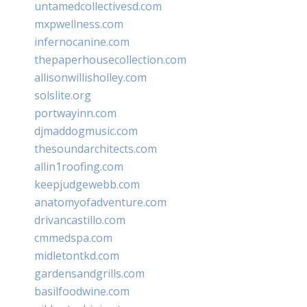
untamedcollectivesd.com
mxpwellness.com
infernocanine.com
thepaperhousecollection.com
allisonwillisholley.com
solslite.org
portwayinn.com
djmaddogmusic.com
thesoundarchitects.com
allin1roofing.com
keepjudgewebb.com
anatomyofadventure.com
drivancastillo.com
cmmedspa.com
midletontkd.com
gardensandgrills.com
basilfoodwine.com