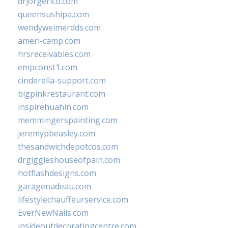
drjorgerico.com
queensushipa.com
wendyweimerdds.com
ameri-camp.com
hrsreceivables.com
empconst1.com
cinderella-support.com
bigpinkrestaurant.com
inspirehuahin.com
memmingerspainting.com
jeremypbeasley.com
thesandwichdepotcos.com
drgiggleshouseofpain.com
hotflashdesigns.com
garagenadeau.com
lifestylechauffeurservice.com
EverNewNails.com
insideoutdecoratingcentre.com