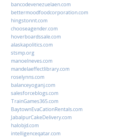
bancodevenezuelaen.com
bettermoodfoodcorporation.com
hingstonnt.com
chooseagender.com
hoverboardssale.com
alaskapolitics.com
stsmp.org
manoelneves.com
mandelaeffectlibrary.com
roselynns.com
balanceyoganj.com
salesforceblogs.com
TrainGames365.com
BaytownEvaCationRentals.com
JabalpurCakeDelivery.com
halobjd.com
intelligenceqatar.com