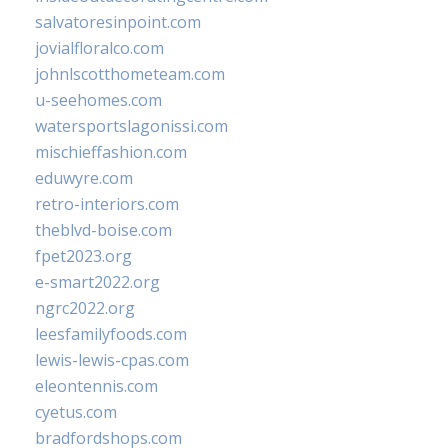
salvatoresinpoint.com
jovialfloralco.com
johnlscotthometeam.com
u-seehomes.com
watersportslagonissi.com
mischieffashion.com
eduwyre.com
retro-interiors.com
theblvd-boise.com
fpet2023.org
e-smart2022.org
ngrc2022.org
leesfamilyfoods.com
lewis-lewis-cpas.com
eleontennis.com
cyetus.com
bradfordshops.com