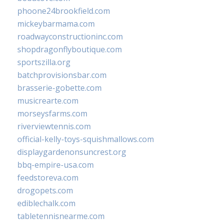
phoone24brookfield.com
mickeybarmama.com
roadwayconstructioninc.com
shopdragonflyboutique.com
sportszilla.org
batchprovisionsbar.com
brasserie-gobette.com
musicrearte.com
morseysfarms.com
riverviewtennis.com
official-kelly-toys-squishmallows.com
displaygardenonsuncrest.org
bbq-empire-usa.com
feedstoreva.com
drogopets.com
ediblechalk.com
tabletennisnearme.com