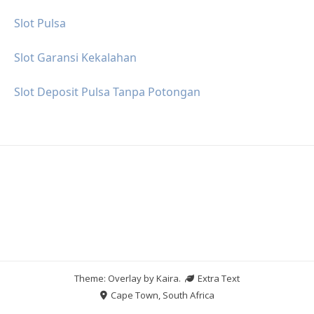
Slot Pulsa
Slot Garansi Kekalahan
Slot Deposit Pulsa Tanpa Potongan
Theme: Overlay by
Kaira
.
Extra Text
Cape Town, South Africa