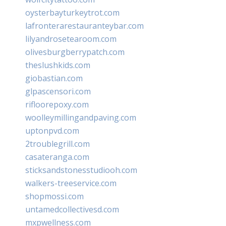
oysterbayturkeytrot.com
lafronterarestauranteybar.com
lilyandrosetearoom.com
olivesburgberrypatch.com
theslushkids.com
giobastian.com
glpascensori.com
rifloorepoxy.com
woolleymillingandpaving.com
uptonpvd.com
2troublegrill.com
casateranga.com
sticksandstonesstudiooh.com
walkers-treeservice.com
shopmossi.com
untamedcollectivesd.com
mxpwellness.com