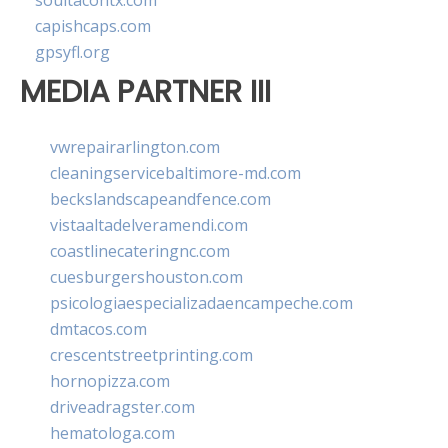
soultacohtx.com
capishcaps.com
gpsyfl.org
MEDIA PARTNER III
vwrepairarlington.com
cleaningservicebaltimore-md.com
beckslandscapeandfence.com
vistaaltadelveramendi.com
coastlinecateringnc.com
cuesburgershouston.com
psicologiaespecializadaencampeche.com
dmtacos.com
crescentstreetprinting.com
hornopizza.com
driveadragster.com
hematologa.com