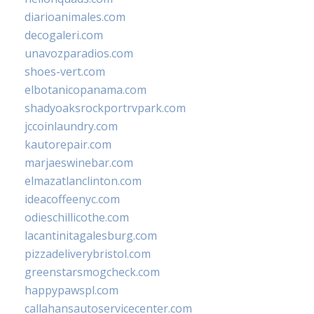
diarioanimales.com
decogaleri.com
unavozparadios.com
shoes-vert.com
elbotanicopanama.com
shadyoaksrockportrvpark.com
jccoinlaundry.com
kautorepair.com
marjaeswinebar.com
elmazatlanclinton.com
ideacoffeenyc.com
odieschillicothe.com
lacantinitagalesburg.com
pizzadeliverybristol.com
greenstarsmogcheck.com
happypawspl.com
callahansautoservicecenter.com