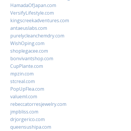
HamadaOfJapan.com
VersifyLifestyle.com
kingscreekadventures.com
antaeuslabs.com
purelycleanchemdry.com
WishOping.com
shoplegacee.com
bonvivantshop.com
CupPlante.com
mpzin.com
stcreal.com
PopUpFlea.com
valueml.com
rebeccatorresjewelry.com
jmpbliss.com
drjorgerico.com
queensushipa.com