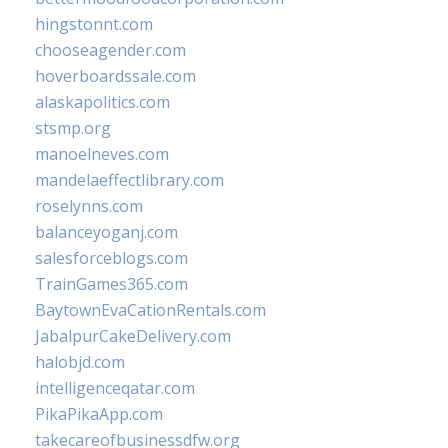
hingstonnt.com
chooseagender.com
hoverboardssale.com
alaskapolitics.com
stsmp.org
manoelneves.com
mandelaeffectlibrary.com
roselynns.com
balanceyoganj.com
salesforceblogs.com
TrainGames365.com
BaytownEvaCationRentals.com
JabalpurCakeDelivery.com
halobjd.com
intelligenceqatar.com
PikaPikaApp.com
takecareofbusinessdfw.org