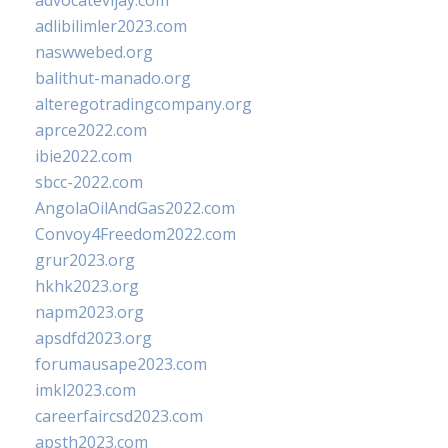
advocatevijay.com
adlibilimler2023.com
naswwebed.org
balithut-manado.org
alteregotradingcompany.org
aprce2022.com
ibie2022.com
sbcc-2022.com
AngolaOilAndGas2022.com
Convoy4Freedom2022.com
grur2023.org
hkhk2023.org
napm2023.org
apsdfd2023.org
forumausape2023.com
imkl2023.com
careerfaircsd2023.com
apsth2023.com