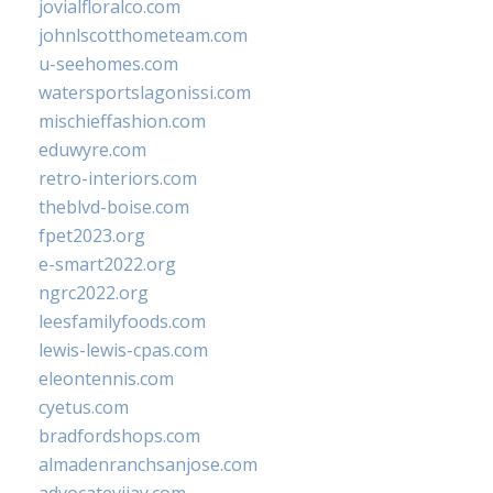
jovialfloralco.com
johnlscotthometeam.com
u-seehomes.com
watersportslagonissi.com
mischieffashion.com
eduwyre.com
retro-interiors.com
theblvd-boise.com
fpet2023.org
e-smart2022.org
ngrc2022.org
leesfamilyfoods.com
lewis-lewis-cpas.com
eleontennis.com
cyetus.com
bradfordshops.com
almadenranchsanjose.com