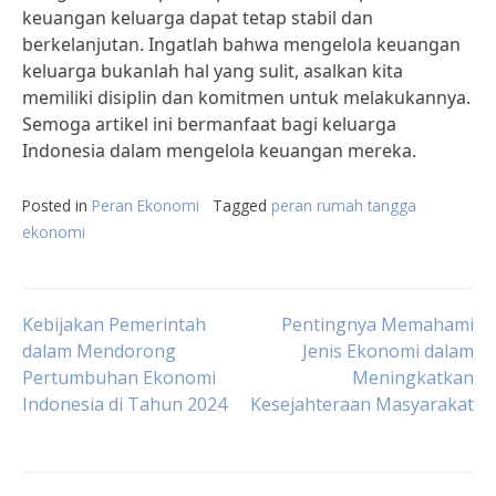
keuangan keluarga dapat tetap stabil dan
berkelanjutan. Ingatlah bahwa mengelola keuangan
keluarga bukanlah hal yang sulit, asalkan kita
memiliki disiplin dan komitmen untuk melakukannya.
Semoga artikel ini bermanfaat bagi keluarga
Indonesia dalam mengelola keuangan mereka.
Posted in
Peran Ekonomi
Tagged
peran rumah tangga
ekonomi
Post
Kebijakan Pemerintah
Pentingnya Memahami
dalam Mendorong
Jenis Ekonomi dalam
Pertumbuhan Ekonomi
Meningkatkan
navigation
Indonesia di Tahun 2024
Kesejahteraan Masyarakat