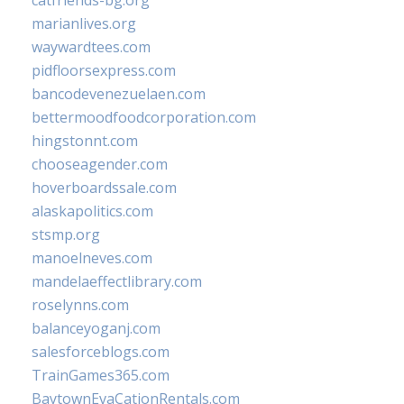
catfriends-bg.org
marianlives.org
waywardtees.com
pidfloorsexpress.com
bancodevenezuelaen.com
bettermoodfoodcorporation.com
hingstonnt.com
chooseagender.com
hoverboardssale.com
alaskapolitics.com
stsmp.org
manoelneves.com
mandelaeffectlibrary.com
roselynns.com
balanceyoganj.com
salesforceblogs.com
TrainGames365.com
BaytownEvaCationRentals.com