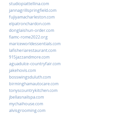
studiopiattellina.com
jannagrillspringfield.com
fujiyamacharleston.com
elpatronchardon.com
donglaishun-order.com
fiamc-rome2022.org
mariceworldessentials.com
lafisheriarestaurant.com
915jazzandmore.com
aguadulce-countryfair.com
jakehovis.com
bosswingsduluth.com
birminghamautocare.com
tonyscountrykitchen.com
jbellasnailspa.com
mychaihouse.com
alvisgrooming.com