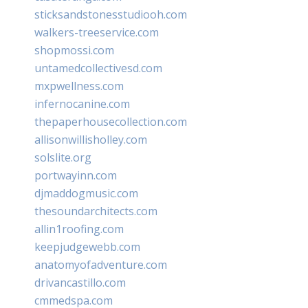
sticksandstonesstudiooh.com
walkers-treeservice.com
shopmossi.com
untamedcollectivesd.com
mxpwellness.com
infernocanine.com
thepaperhousecollection.com
allisonwillisholley.com
solslite.org
portwayinn.com
djmaddogmusic.com
thesoundarchitects.com
allin1roofing.com
keepjudgewebb.com
anatomyofadventure.com
drivancastillo.com
cmmedspa.com