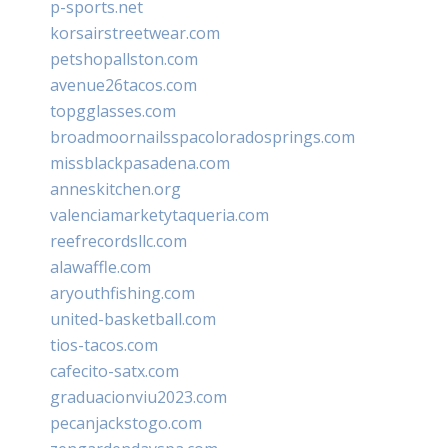
p-sports.net
korsairstreetwear.com
petshopallston.com
avenue26tacos.com
topgglasses.com
broadmoornailsspacoloradosprings.com
missblackpasadena.com
anneskitchen.org
valenciamarketytaqueria.com
reefrecordsllc.com
alawaffle.com
aryouthfishing.com
united-basketball.com
tios-tacos.com
cafecito-satx.com
graduacionviu2023.com
pecanjackstogo.com