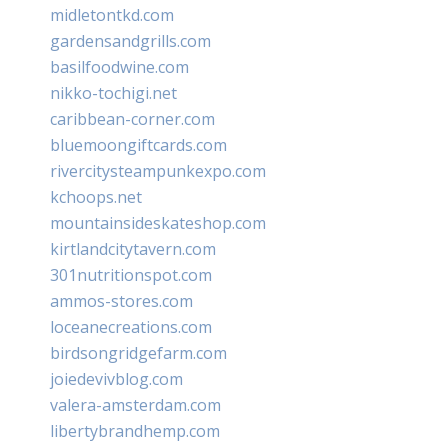
midletontkd.com
gardensandgrills.com
basilfoodwine.com
nikko-tochigi.net
caribbean-corner.com
bluemoongiftcards.com
rivercitysteampunkexpo.com
kchoops.net
mountainsideskateshop.com
kirtlandcitytavern.com
301nutritionspot.com
ammos-stores.com
loceanecreations.com
birdsongridgefarm.com
joiedevivblog.com
valera-amsterdam.com
libertybrandhemp.com