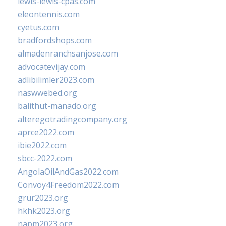
lewis-lewis-cpas.com
eleontennis.com
cyetus.com
bradfordshops.com
almadenranchsanjose.com
advocatevijay.com
adlibilimler2023.com
naswwebed.org
balithut-manado.org
alteregotradingcompany.org
aprce2022.com
ibie2022.com
sbcc-2022.com
AngolaOilAndGas2022.com
Convoy4Freedom2022.com
grur2023.org
hkhk2023.org
napm2023.org