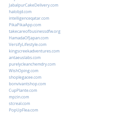
JabalpurCakeDelivery.com
halobjd.com
intelligenceqatar.com
PikaPikaApp.com
takecareofbusinessdfw.org
HamadaOfJapan.com
VersifyLifestyle.com
kingscreekadventures.com
antaeuslabs.com
purelycleanchemdry.com
WishOping.com
shoplegacee.com
bonvivantshop.com
CupPlante.com
mpzin.com
stcreal.com
PopUpFlea.com