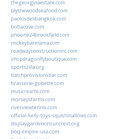
thegeorginaestate.com
blythewoodseafood.com
paolosdelibangkok.com
bobacove.com
phoone24brookfield.com
mickeybarmama.com
roadwayconstructioninc.com
shopdragonflyboutique.com
sportszilla.org
batchprovisionsbar.com
brasserie-gobette.com
musicrearte.com
morseysfarms.com
riverviewtennis.com
official-kelly-toys-squishmallows.com
displaygardenonsuncrest.org
bbq-empire-usa.com