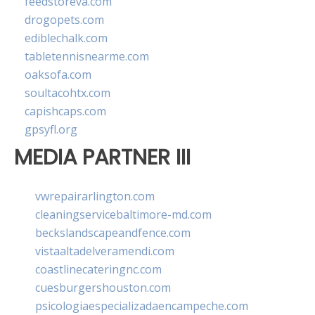
feedstoreva.com
drogopets.com
ediblechalk.com
tabletennisnearme.com
oaksofa.com
soultacohtx.com
capishcaps.com
gpsyfl.org
MEDIA PARTNER III
vwrepairarlington.com
cleaningservicebaltimore-md.com
beckslandscapeandfence.com
vistaaltadelveramendi.com
coastlinecateringnc.com
cuesburgershouston.com
psicologiaespecializadaencampeche.com