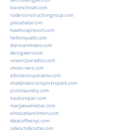
bennusehgall.com
tsecincinnati.com
roderconstructiongroup.com
plazabatai.com
hawkscayresort.com
hellonquads.com
diarioanimales.com
decogaleri.com
unavozparadios.com
shoes-vert.com
elbotanicopanama.com
shadyoaksrockportrvpark.com
jccoinlaundry.com
kautorepair.com
marjaeswinebar.com
elmazatlanclinton.com
ideacoffeenyc.com
odieschillicothe.com