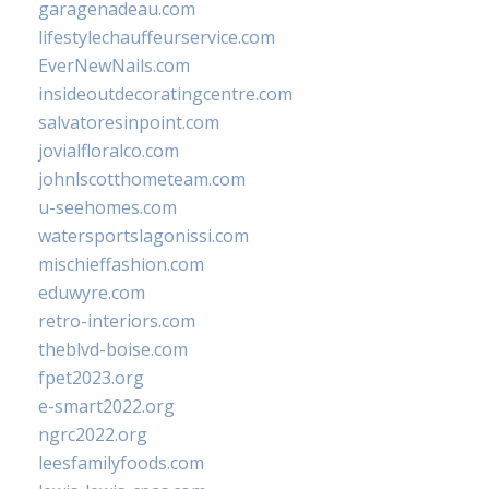
garagenadeau.com
lifestylechauffeurservice.com
EverNewNails.com
insideoutdecoratingcentre.com
salvatoresinpoint.com
jovialfloralco.com
johnlscotthometeam.com
u-seehomes.com
watersportslagonissi.com
mischieffashion.com
eduwyre.com
retro-interiors.com
theblvd-boise.com
fpet2023.org
e-smart2022.org
ngrc2022.org
leesfamilyfoods.com