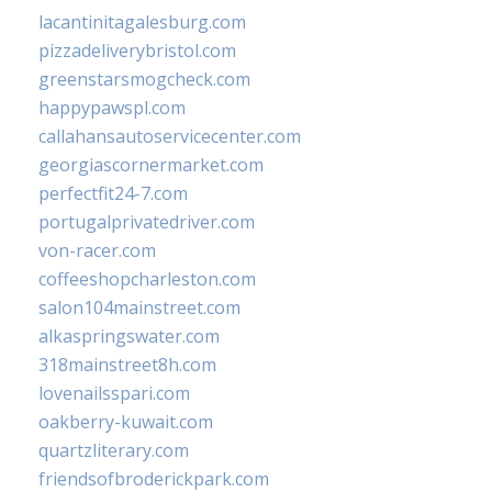
lacantinitagalesburg.com
pizzadeliverybristol.com
greenstarsmogcheck.com
happypawspl.com
callahansautoservicecenter.com
georgiascornermarket.com
perfectfit24-7.com
portugalprivatedriver.com
von-racer.com
coffeeshopcharleston.com
salon104mainstreet.com
alkaspringswater.com
318mainstreet8h.com
lovenailsspari.com
oakberry-kuwait.com
quartzliterary.com
friendsofbroderickpark.com