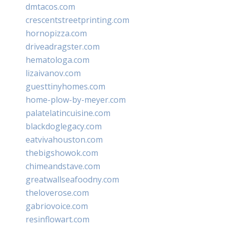
dmtacos.com
crescentstreetprinting.com
hornopizza.com
driveadragster.com
hematologa.com
lizaivanov.com
guesttinyhomes.com
home-plow-by-meyer.com
palatelatincuisine.com
blackdoglegacy.com
eatvivahouston.com
thebigshowok.com
chimeandstave.com
greatwallseafoodny.com
theloverose.com
gabriovoice.com
resinflowart.com