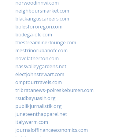
norwoodinnwi.com
neighboursmarket.com
blackanguscareers.com
bolesfororegon.com
bodega-ole.com
thestreamlinerlounge.com
mestrinorubanofc.com
novelatherton.com
nassvalleygardens.net
electjohnstewart.com
omptourtravels.com
tribratanews-polreskebumen.com
rsudbayuasih.org
publikjurnalistik.org
juneteenthapparel.net
italywarm.com
journaloffinanceeconomics.com