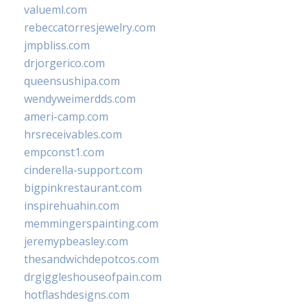
valueml.com
rebeccatorresjewelry.com
jmpbliss.com
drjorgerico.com
queensushipa.com
wendyweimerdds.com
ameri-camp.com
hrsreceivables.com
empconst1.com
cinderella-support.com
bigpinkrestaurant.com
inspirehuahin.com
memmingerspainting.com
jeremypbeasley.com
thesandwichdepotcos.com
drgiggleshouseofpain.com
hotflashdesigns.com