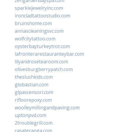
zengardendayspa.com
sparklejewelryinc.com
ironcladtattoostudio.com
bruinshome.com
annascleaningsvc.com
wolfcitytattoo.com
oysterbayturkeytrot.com
lafronterarestauranteybar.com
lilyandrosetearoom.com
olivesburgberrypatch.com
theslushkids.com
giobastian.com
glpascensori.com
rifloorepoxy.com
woolleymillingandpaving.com
uptonpvd.com
2troublegrill.com
casateranga.com