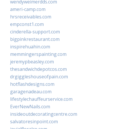
wendyweimerdds.com
ameri-camp.com
hrsreceivables.com
empconst1.com
cinderella-support.com
bigpinkrestaurant.com
inspirehuahin.com
memmingerspainting.com
jeremypbeasley.com
thesandwichdepotcos.com
drgiggleshouseofpain.com
hotflashdesigns.com
garagenadeau.com
lifestylechauffeurservice.com
EverNewNails.com
insideoutdecoratingcentre.com
salvatoresinpoint.com