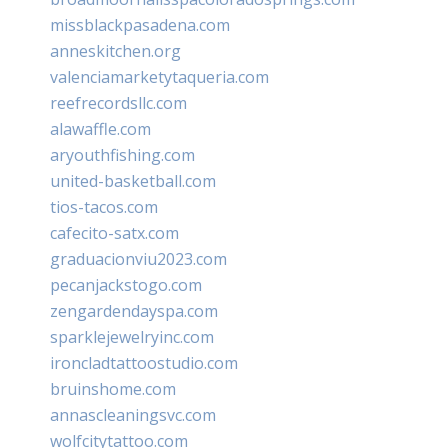
missblackpasadena.com
anneskitchen.org
valenciamarketytaqueria.com
reefrecordsllc.com
alawaffle.com
aryouthfishing.com
united-basketball.com
tios-tacos.com
cafecito-satx.com
graduacionviu2023.com
pecanjackstogo.com
zengardendayspa.com
sparklejewelryinc.com
ironcladtattoostudio.com
bruinshome.com
annascleaningsvc.com
wolfcitytattoo.com