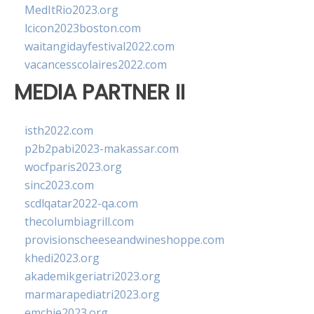
MedItRio2023.org
lcicon2023boston.com
waitangidayfestival2022.com
vacancesscolaires2022.com
MEDIA PARTNER II
isth2022.com
p2b2pabi2023-makassar.com
wocfparis2023.org
sinc2023.com
scdlqatar2022-qa.com
thecolumbiagrill.com
provisionscheeseandwineshoppe.com
khedi2023.org
akademikgeriatri2023.org
marmarapediatri2023.org
emchie2023.org