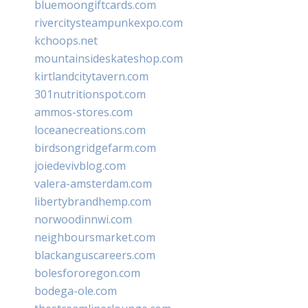
bluemoongiftcards.com
rivercitysteampunkexpo.com
kchoops.net
mountainsideskateshop.com
kirtlandcitytavern.com
301nutritionspot.com
ammos-stores.com
loceanecreations.com
birdsongridgefarm.com
joiedevivblog.com
valera-amsterdam.com
libertybrandhemp.com
norwoodinnwi.com
neighboursmarket.com
blackanguscareers.com
bolesfororegon.com
bodega-ole.com