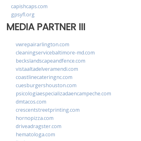
capishcaps.com
gpsyfl.org
MEDIA PARTNER III
vwrepairarlington.com
cleaningservicebaltimore-md.com
beckslandscapeandfence.com
vistaaltadelveramendi.com
coastlinecateringnc.com
cuesburgershouston.com
psicologiaespecializadaencampeche.com
dmtacos.com
crescentstreetprinting.com
hornopizza.com
driveadragster.com
hematologa.com