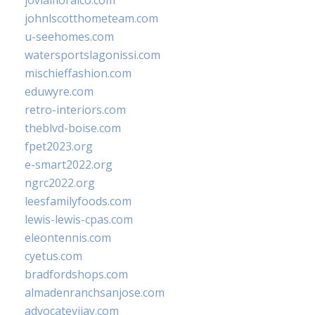
jovialfloralco.com
johnlscotthometeam.com
u-seehomes.com
watersportslagonissi.com
mischieffashion.com
eduwyre.com
retro-interiors.com
theblvd-boise.com
fpet2023.org
e-smart2022.org
ngrc2022.org
leesfamilyfoods.com
lewis-lewis-cpas.com
eleontennis.com
cyetus.com
bradfordshops.com
almadenranchsanjose.com
advocatevijay.com