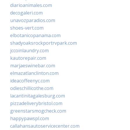
diarioanimales.com
decogaleri.com
unavozparadios.com
shoes-vert.com
elbotanicopanama.com
shadyoaksrockportrvpark.com
jccoinlaundry.com
kautorepair.com
marjaeswinebar.com
elmazatlanclinton.com
ideacoffeenyc.com
odieschillicothe.com
lacantinitagalesburg.com
pizzadeliverybristol.com
greenstarsmogcheck.com
happypawspl.com
callahansautoservicecenter.com