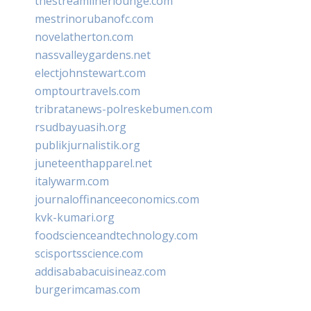
thestreamlinerlounge.com
mestrinorubanofc.com
novelatherton.com
nassvalleygardens.net
electjohnstewart.com
omptourtravels.com
tribratanews-polreskebumen.com
rsudbayuasih.org
publikjurnalistik.org
juneteenthapparel.net
italywarm.com
journaloffinanceeconomics.com
kvk-kumari.org
foodscienceandtechnology.com
scisportsscience.com
addisababacuisineaz.com
burgerimcamas.com