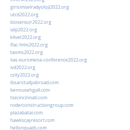
girisimselradyoloji2022.org
utcd2022.org
biosensor2022.org
ialp2022.org
klivet2022.org
ifac-hms2022.org
taoms2022.org
iias-euromena-conference2022.org
ivd2022.org
csity2022.org
ibsarstudyabroad.com
bennusehgall.com
tsecincinnati.com
roderconstructiongroup.com
plazabatai.com
hawkscayresort.com
hellonquads.com