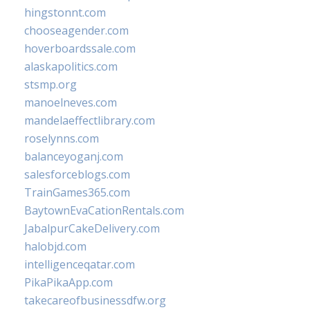
hingstonnt.com
chooseagender.com
hoverboardssale.com
alaskapolitics.com
stsmp.org
manoelneves.com
mandelaeffectlibrary.com
roselynns.com
balanceyoganj.com
salesforceblogs.com
TrainGames365.com
BaytownEvaCationRentals.com
JabalpurCakeDelivery.com
halobjd.com
intelligenceqatar.com
PikaPikaApp.com
takecareofbusinessdfw.org