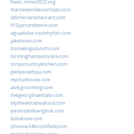
fiamc-rome2022.org
mariceworldessentials.com
lafisheriarestaurant.com
915jazzandmore.com
aguadulce-countryfair.com
jakehovis.com
bosswingsduluth.com
birminghamautocare.com
tonyscountrykitchen.com
jbellasnailspa.com
mychaihouse.com
alvisgrooming.com
thegeorginaestate.com
blythewoodseafood.com
paolosdelibangkok.com
bobacove.com
phoone24brookfield.com