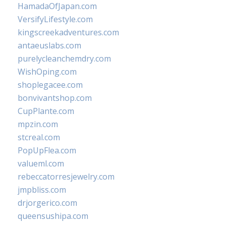
HamadaOfJapan.com
VersifyLifestyle.com
kingscreekadventures.com
antaeuslabs.com
purelycleanchemdry.com
WishOping.com
shoplegacee.com
bonvivantshop.com
CupPlante.com
mpzin.com
stcreal.com
PopUpFlea.com
valueml.com
rebeccatorresjewelry.com
jmpbliss.com
drjorgerico.com
queensushipa.com