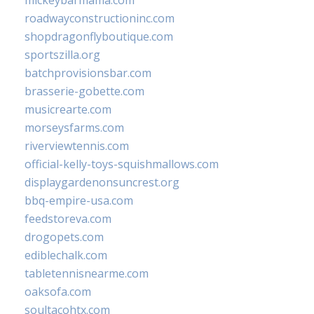
mickeybarmama.com
roadwayconstructioninc.com
shopdragonflyboutique.com
sportszilla.org
batchprovisionsbar.com
brasserie-gobette.com
musicrearte.com
morseysfarms.com
riverviewtennis.com
official-kelly-toys-squishmallows.com
displaygardenonsuncrest.org
bbq-empire-usa.com
feedstoreva.com
drogopets.com
ediblechalk.com
tabletennisnearme.com
oaksofa.com
soultacohtx.com