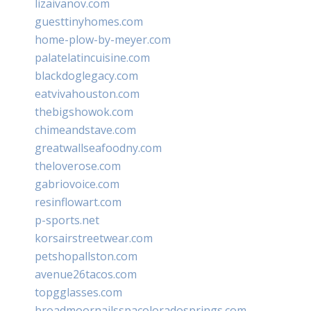
lizaivanov.com
guesttinyhomes.com
home-plow-by-meyer.com
palatelatincuisine.com
blackdoglegacy.com
eatvivahouston.com
thebigshowok.com
chimeandstave.com
greatwallseafoodny.com
theloverose.com
gabriovoice.com
resinflowart.com
p-sports.net
korsairstreetwear.com
petshopallston.com
avenue26tacos.com
topgglasses.com
broadmoornailsspacoloradosprings.com