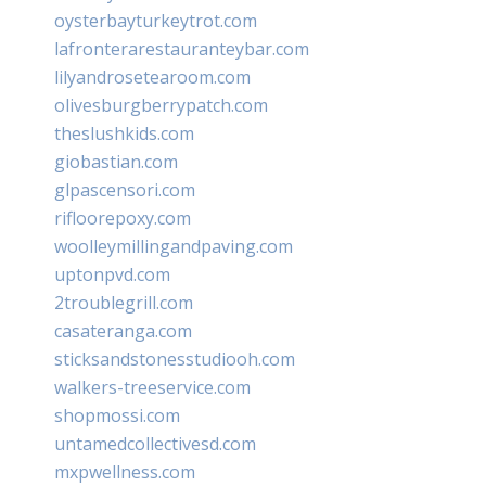
oysterbayturkeytrot.com
lafronterarestauranteybar.com
lilyandrosetearoom.com
olivesburgberrypatch.com
theslushkids.com
giobastian.com
glpascensori.com
rifloorepoxy.com
woolleymillingandpaving.com
uptonpvd.com
2troublegrill.com
casateranga.com
sticksandstonesstudiooh.com
walkers-treeservice.com
shopmossi.com
untamedcollectivesd.com
mxpwellness.com