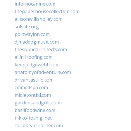
infernocanine.com
thepaperhousecollection.com
allisonwillisholley.com
solslite.org
portwayinn.com
djmaddogmusic.com
thesoundarchitects.com
allin1roofing.com
keepjudgewebb.com
anatomyofadventure.com
drivancastillo.com
cmmedspa.com
midletontkd.com
gardensandgrills.com
basilfoodwine.com
nikko-tochigi.net
caribbean-corner.com