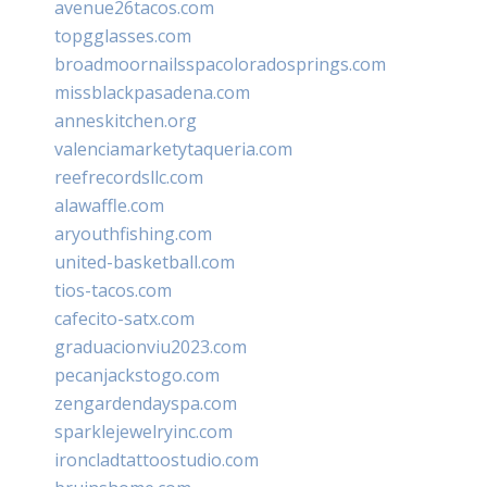
avenue26tacos.com
topgglasses.com
broadmoornailsspacoloradosprings.com
missblackpasadena.com
anneskitchen.org
valenciamarketytaqueria.com
reefrecordsllc.com
alawaffle.com
aryouthfishing.com
united-basketball.com
tios-tacos.com
cafecito-satx.com
graduacionviu2023.com
pecanjackstogo.com
zengardendayspa.com
sparklejewelryinc.com
ironcladtattoostudio.com