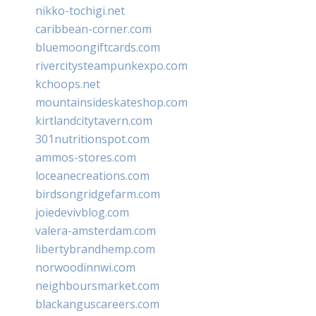
nikko-tochigi.net
caribbean-corner.com
bluemoongiftcards.com
rivercitysteampunkexpo.com
kchoops.net
mountainsideskateshop.com
kirtlandcitytavern.com
301nutritionspot.com
ammos-stores.com
loceanecreations.com
birdsongridgefarm.com
joiedevivblog.com
valera-amsterdam.com
libertybrandhemp.com
norwoodinnwi.com
neighboursmarket.com
blackanguscareers.com