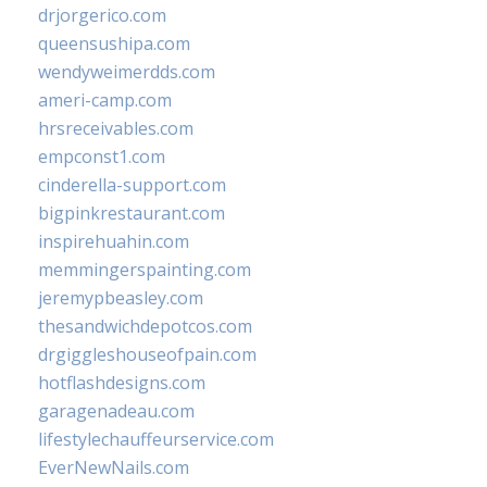
drjorgerico.com
queensushipa.com
wendyweimerdds.com
ameri-camp.com
hrsreceivables.com
empconst1.com
cinderella-support.com
bigpinkrestaurant.com
inspirehuahin.com
memmingerspainting.com
jeremypbeasley.com
thesandwichdepotcos.com
drgiggleshouseofpain.com
hotflashdesigns.com
garagenadeau.com
lifestylechauffeurservice.com
EverNewNails.com