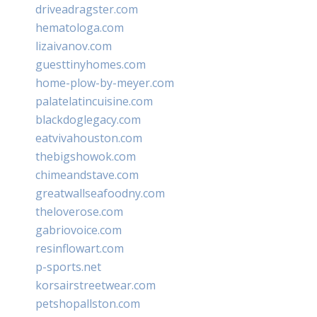
driveadragster.com
hematologa.com
lizaivanov.com
guesttinyhomes.com
home-plow-by-meyer.com
palatelatincuisine.com
blackdoglegacy.com
eatvivahouston.com
thebigshowok.com
chimeandstave.com
greatwallseafoodny.com
theloverose.com
gabriovoice.com
resinflowart.com
p-sports.net
korsairstreetwear.com
petshopallston.com