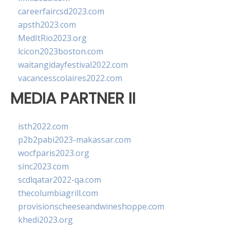
careerfaircsd2023.com
apsth2023.com
MedItRio2023.org
lcicon2023boston.com
waitangidayfestival2022.com
vacancesscolaires2022.com
MEDIA PARTNER II
isth2022.com
p2b2pabi2023-makassar.com
wocfparis2023.org
sinc2023.com
scdlqatar2022-qa.com
thecolumbiagrill.com
provisionscheeseandwineshoppe.com
khedi2023.org