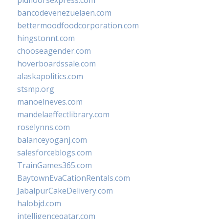
pidfloorsexpress.com
bancodevenezuelaen.com
bettermoodfoodcorporation.com
hingstonnt.com
chooseagender.com
hoverboardssale.com
alaskapolitics.com
stsmp.org
manoelneves.com
mandelaeffectlibrary.com
roselynns.com
balanceyoganj.com
salesforceblogs.com
TrainGames365.com
BaytownEvaCationRentals.com
JabalpurCakeDelivery.com
halobjd.com
intelligenceqatar.com