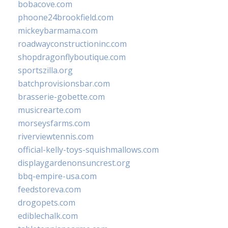
bobacove.com
phoone24brookfield.com
mickeybarmama.com
roadwayconstructioninc.com
shopdragonflyboutique.com
sportszilla.org
batchprovisionsbar.com
brasserie-gobette.com
musicrearte.com
morseysfarms.com
riverviewtennis.com
official-kelly-toys-squishmallows.com
displaygardenonsuncrest.org
bbq-empire-usa.com
feedstoreva.com
drogopets.com
ediblechalk.com