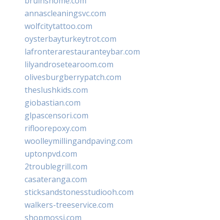
bruinshome.com
annascleaningsvc.com
wolfcitytattoo.com
oysterbayturkeytrot.com
lafronterarestauranteybar.com
lilyandrosetearoom.com
olivesburgberrypatch.com
theslushkids.com
giobastian.com
glpascensori.com
rifloorepoxy.com
woolleymillingandpaving.com
uptonpvd.com
2troublegrill.com
casateranga.com
sticksandstonesstudiooh.com
walkers-treeservice.com
shopmossi.com