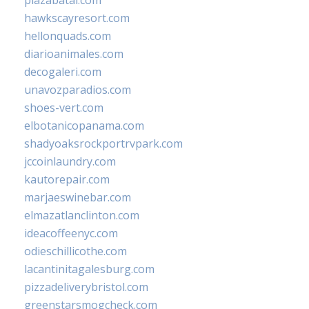
plazabatai.com
hawkscayresort.com
hellonquads.com
diarioanimales.com
decogaleri.com
unavozparadios.com
shoes-vert.com
elbotanicopanama.com
shadyoaksrockportrvpark.com
jccoinlaundry.com
kautorepair.com
marjaeswinebar.com
elmazatlanclinton.com
ideacoffeenyc.com
odieschillicothe.com
lacantinitagalesburg.com
pizzadeliverybristol.com
greenstarsmogcheck.com