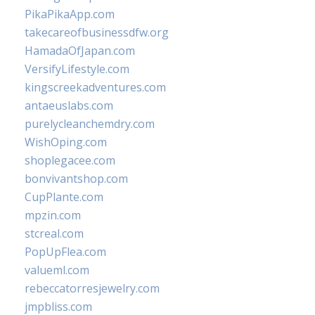
PikaPikaApp.com
takecareofbusinessdfw.org
HamadaOfJapan.com
VersifyLifestyle.com
kingscreekadventures.com
antaeuslabs.com
purelycleanchemdry.com
WishOping.com
shoplegacee.com
bonvivantshop.com
CupPlante.com
mpzin.com
stcreal.com
PopUpFlea.com
valueml.com
rebeccatorresjewelry.com
jmpbliss.com