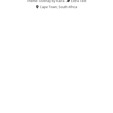
Theme: Overlay by
Kaira
.
Extra Text
Cape Town, South Africa