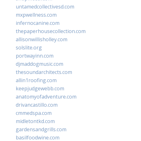
untamedcollectivesd.com
mxpwellness.com
infernocanine.com
thepaperhousecollection.com
allisonwillisholley.com
solslite.org
portwayinn.com
djmaddogmusic.com
thesoundarchitects.com
allin1roofing.com
keepjudgewebb.com
anatomyofadventure.com
drivancastillo.com
cmmedspa.com
midletontkd.com
gardensandgrills.com
basilfoodwine.com