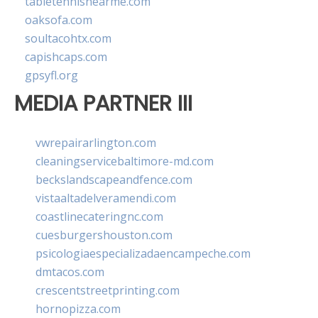
tabletennisnearme.com
oaksofa.com
soultacohtx.com
capishcaps.com
gpsyfl.org
MEDIA PARTNER III
vwrepairarlington.com
cleaningservicebaltimore-md.com
beckslandscapeandfence.com
vistaaltadelveramendi.com
coastlinecateringnc.com
cuesburgershouston.com
psicologiaespecializadaencampeche.com
dmtacos.com
crescentstreetprinting.com
hornopizza.com