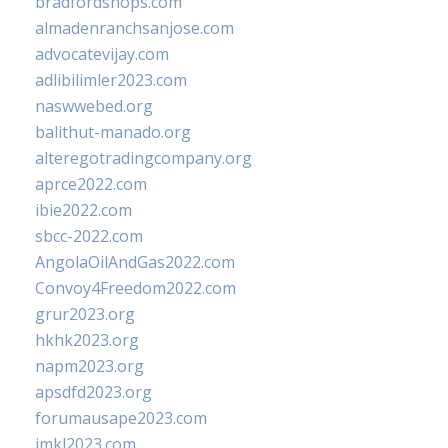
bradfordshops.com
almadenranchsanjose.com
advocatevijay.com
adlibilimler2023.com
naswwebed.org
balithut-manado.org
alteregotradingcompany.org
aprce2022.com
ibie2022.com
sbcc-2022.com
AngolaOilAndGas2022.com
Convoy4Freedom2022.com
grur2023.org
hkhk2023.org
napm2023.org
apsdfd2023.org
forumausape2023.com
imkl2023.com