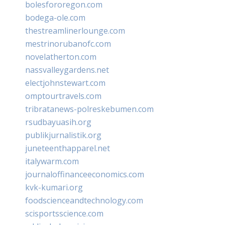
bolesfororegon.com
bodega-ole.com
thestreamlinerlounge.com
mestrinorubanofc.com
novelatherton.com
nassvalleygardens.net
electjohnstewart.com
omptourtravels.com
tribratanews-polreskebumen.com
rsudbayuasih.org
publikjurnalistik.org
juneteenthapparel.net
italywarm.com
journaloffinanceeconomics.com
kvk-kumari.org
foodscienceandtechnology.com
scisportsscience.com