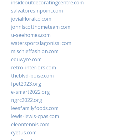
insideoutdecoratingcentre.com
salvatoresinpoint.com
jovialfloralco.com
johnlscotthometeam.com
u-seehomes.com
watersportslagonissi.com
mischieffashion.com
eduwyre.com
retro-interiors.com
theblvd-boise.com
fpet2023.org
e-smart2022.org
ngrc2022.org
leesfamilyfoods.com
lewis-lewis-cpas.com
eleontennis.com
cyetus.com