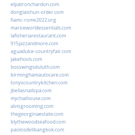
elpatronchardon.com
donglaishun-order.com
fiamc-rome2022.org
mariceworldessentials.com
lafisheriarestaurant.com
915jazzandmore.com
aguadulce-countryfair.com
jakehovis.com
bosswingsduluth.com
birminghamautocare.com
tonyscountrykitchen.com
jbellasnailspa.com
mychaihouse.com
alvisgrooming.com
thegeorginaestate.com
blythewoodseafood.com
paolosdelibangkok.com