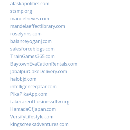
alaskapolitics.com
stsmp.org
manoelneves.com
mandelaeffectlibrary.com
roselynns.com
balanceyoganj.com
salesforceblogs.com
TrainGames365.com
BaytownEvaCationRentals.com
JabalpurCakeDelivery.com
halobjd.com
intelligenceqatar.com
PikaPikaApp.com
takecareofbusinessdfw.org
HamadaOfJapan.com
VersifyLifestyle.com
kingscreekadventures.com