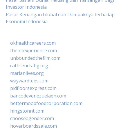
Pasar Saham Dunia: Peluang dan Tantangan bagi
Investor Indonesia
Pasar Keuangan Global dan Dampaknya terhadap
Ekonomi Indonesia
okhealthcareers.com
theintexperience.com
unboundedthefilm.com
catfriends-bg.org
marianlives.org
waywardtees.com
pidfloorsexpress.com
bancodevenezuelaen.com
bettermoodfoodcorporation.com
hingstonnt.com
chooseagender.com
hoverboardssale.com