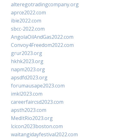
alteregotradingcompany.org
aprce2022.com
ibie2022.com
sbcc-2022.com
AngolaOilAndGas2022.com
Convoy4Freedom2022.com
grur2023.org
hkhk2023.org
napm2023.org
apsdfd2023.org
forumausape2023.com
imkl2023.com
careerfaircsd2023.com
apsth2023.com
MedItRio2023.org
lcicon2023boston.com
waitangidayfestival2022.com