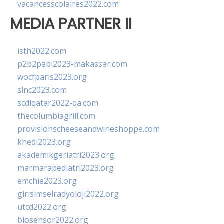
vacancesscolaires2022.com
MEDIA PARTNER II
isth2022.com
p2b2pabi2023-makassar.com
wocfparis2023.org
sinc2023.com
scdlqatar2022-qa.com
thecolumbiagrill.com
provisionscheeseandwineshoppe.com
khedi2023.org
akademikgeriatri2023.org
marmarapediatri2023.org
emchie2023.org
girisimselradyoloji2022.org
utcd2022.org
biosensor2022.org