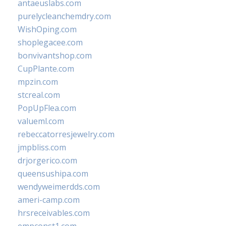
antaeuslabs.com
purelycleanchemdry.com
WishOping.com
shoplegacee.com
bonvivantshop.com
CupPlante.com
mpzin.com
stcreal.com
PopUpFlea.com
valueml.com
rebeccatorresjewelry.com
jmpbliss.com
drjorgerico.com
queensushipa.com
wendyweimerdds.com
ameri-camp.com
hrsreceivables.com