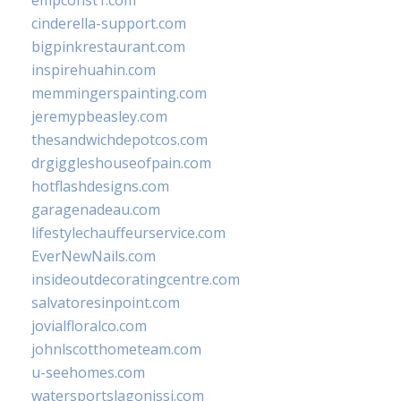
empconst1.com
cinderella-support.com
bigpinkrestaurant.com
inspirehuahin.com
memmingerspainting.com
jeremypbeasley.com
thesandwichdepotcos.com
drgiggleshouseofpain.com
hotflashdesigns.com
garagenadeau.com
lifestylechauffeurservice.com
EverNewNails.com
insideoutdecoratingcentre.com
salvatoresinpoint.com
jovialfloralco.com
johnlscotthometeam.com
u-seehomes.com
watersportslagonissi.com