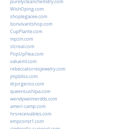
purelycleanchemdry.com
WishOping.com
shoplegacee.com
bonvivantshop.com
CupPlante.com
mpzin.com
stcreal.com
PopUpFlea.com
valueml.com
rebeccatorresjewelry.com
jmpbliss.com
drjorgerico.com
queensushipa.com
wendyweimerdds.com
ameri-camp.com
hrsreceivables.com
empconst1.com
cinderella-support.com