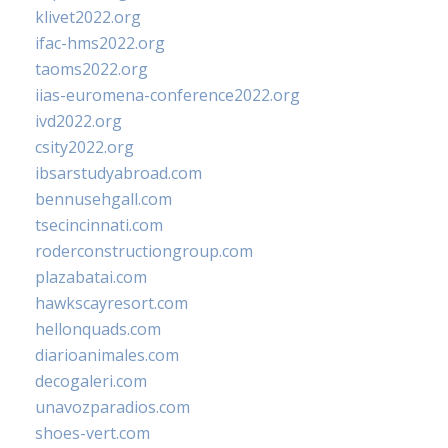
klivet2022.org
ifac-hms2022.org
taoms2022.org
iias-euromena-conference2022.org
ivd2022.org
csity2022.org
ibsarstudyabroad.com
bennusehgall.com
tsecincinnati.com
roderconstructiongroup.com
plazabatai.com
hawkscayresort.com
hellonquads.com
diarioanimales.com
decogaleri.com
unavozparadios.com
shoes-vert.com