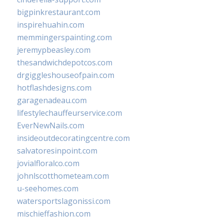
bigpinkrestaurant.com
inspirehuahin.com
memmingerspainting.com
jeremypbeasley.com
thesandwichdepotcos.com
drgiggleshouseofpain.com
hotflashdesigns.com
garagenadeau.com
lifestylechauffeurservice.com
EverNewNails.com
insideoutdecoratingcentre.com
salvatoresinpoint.com
jovialfloralco.com
johnlscotthometeam.com
u-seehomes.com
watersportslagonissi.com
mischieffashion.com