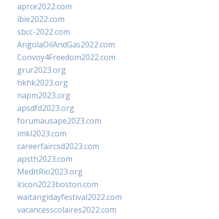
aprce2022.com
ibie2022.com
sbcc-2022.com
AngolaOilAndGas2022.com
Convoy4Freedom2022.com
grur2023.org
hkhk2023.org
napm2023.org
apsdfd2023.org
forumausape2023.com
imkl2023.com
careerfaircsd2023.com
apsth2023.com
MedItRio2023.org
lcicon2023boston.com
waitangidayfestival2022.com
vacancesscolaires2022.com