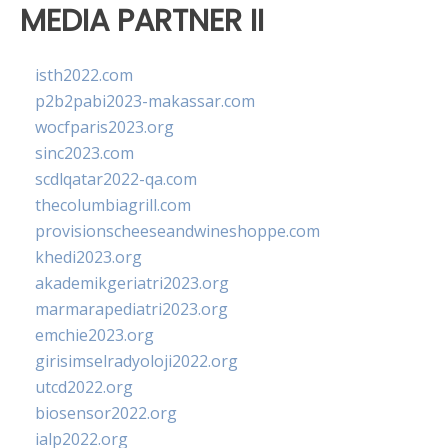
MEDIA PARTNER II
isth2022.com
p2b2pabi2023-makassar.com
wocfparis2023.org
sinc2023.com
scdlqatar2022-qa.com
thecolumbiagrill.com
provisionscheeseandwineshoppe.com
khedi2023.org
akademikgeriatri2023.org
marmarapediatri2023.org
emchie2023.org
girisimselradyoloji2022.org
utcd2022.org
biosensor2022.org
ialp2022.org