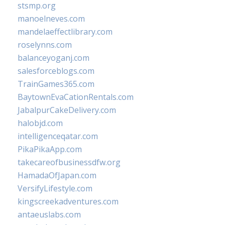
stsmp.org
manoelneves.com
mandelaeffectlibrary.com
roselynns.com
balanceyoganj.com
salesforceblogs.com
TrainGames365.com
BaytownEvaCationRentals.com
JabalpurCakeDelivery.com
halobjd.com
intelligenceqatar.com
PikaPikaApp.com
takecareofbusinessdfw.org
HamadaOfJapan.com
VersifyLifestyle.com
kingscreekadventures.com
antaeuslabs.com