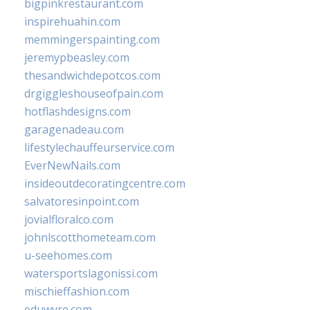
bigpinkrestaurant.com
inspirehuahin.com
memmingerspainting.com
jeremypbeasley.com
thesandwichdepotcos.com
drgiggleshouseofpain.com
hotflashdesigns.com
garagenadeau.com
lifestylechauffeurservice.com
EverNewNails.com
insideoutdecoratingcentre.com
salvatoresinpoint.com
jovialfloralco.com
johnlscotthometeam.com
u-seehomes.com
watersportslagonissi.com
mischieffashion.com
eduwyre.com