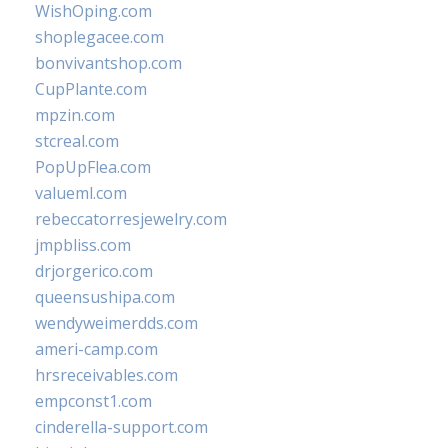
WishOping.com
shoplegacee.com
bonvivantshop.com
CupPlante.com
mpzin.com
stcreal.com
PopUpFlea.com
valueml.com
rebeccatorresjewelry.com
jmpbliss.com
drjorgerico.com
queensushipa.com
wendyweimerdds.com
ameri-camp.com
hrsreceivables.com
empconst1.com
cinderella-support.com