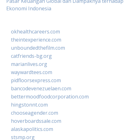
Pasar Keuangan Global dan Dampaknya terhadap
Ekonomi Indonesia
okhealthcareers.com
theintexperience.com
unboundedthefilm.com
catfriends-bg.org
marianlives.org
waywardtees.com
pidfloorsexpress.com
bancodevenezuelaen.com
bettermoodfoodcorporation.com
hingstonnt.com
chooseagender.com
hoverboardssale.com
alaskapolitics.com
stsmp.org