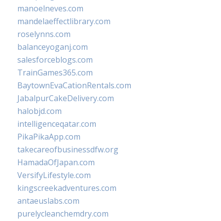
manoelneves.com
mandelaeffectlibrary.com
roselynns.com
balanceyoganj.com
salesforceblogs.com
TrainGames365.com
BaytownEvaCationRentals.com
JabalpurCakeDelivery.com
halobjd.com
intelligenceqatar.com
PikaPikaApp.com
takecareofbusinessdfw.org
HamadaOfJapan.com
VersifyLifestyle.com
kingscreekadventures.com
antaeuslabs.com
purelycleanchemdry.com